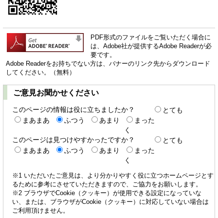
PDF形式のファイルをご覧いただく場合に
は、Adobe社が提供するAdobe Readerが必
要です。
Adobe Readerをお持ちでない方は、バナーのリンク先からダウンロード
してください。（無料）
ご意見お聞かせください
このページの情報は役に立ちましたか？
とても
まあまあ
ふつう
あまり
まった
く
このページは見つけやすかったですか？
とても
まあまあ
ふつう
あまり
まった
く
※1 いただいたご意見は、より分かりやすく役に立つホームページとす
るために参考にさせていただきますので、ご協力をお願いします。
※2 ブラウザでCookie（クッキー）が使用できる設定になっていな
い、または、ブラウザがCookie（クッキー）に対応していない場合は
ご利用頂けません。