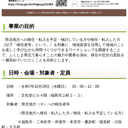
事業の目的
県北地方への移住・転入を予定・検討している方や移住・転入した方
（以下「移住者等」という。）を対象に、地域資源を活用して地域のこと
を楽しく学びながら仲間づくりができるワークショップを開催すること
で、ふくしま県北で暮らすことの魅力や愛着を深め、移住や定住の意欲を
一層高めていただくことを目的とします。
日時・会場・対象者・定員
日時 ：令和7年10月29日（水曜日） 10：00～12：00
場所 ：文化堂ビル４階（福島市上町２－２）
対象者：県北地方（※）への移住者等
（県北地方へ移住・転入した方／移住・転入を予定している方）
※福島市・二本松市・伊達市・本宮市・桑折町・国見町・川俣
町・大玉村