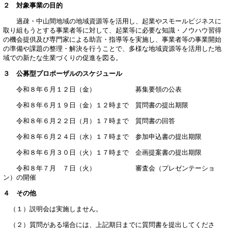
２ 対象事業の目的
過疎・中山間地域の地域資源等を活用し、起業やスモールビジネスに
取り組もうとする事業者等に対して、起業等に必要な知識・ノウハウ習得
の機会提供及び専門家による助言・指導等を実施し、事業者等の事業開始
の準備や課題の整理・解決を行うことで、多様な地域資源等を活用した地
域での新たな生業づくりの促進を図る。
３ 公募型プロポーザルのスケジュール
令和８年６月１２日（金） 募集要領の公表
令和８年６月１９日（金）１２時まで 質問書の提出期限
令和８年６月２２日（月）１７時まで 質問書の回答
令和８年６月２４日（水）１７時まで 参加申込書の提出期限
令和８年６月３０日（火）１７時まで 企画提案書の提出期限
令和８年７月 ７日（火） 審査会（プレゼンテーショ
ン）の開催
４ その他
（１）説明会は実施しません。
（２）質問がある場合には、上記期日までに質問書を提出してくださ