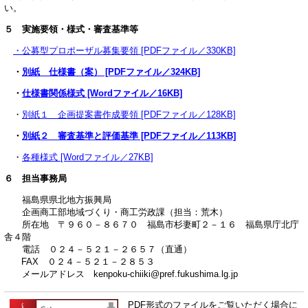
い。
５ 実施要領・様式・審査基準等
・公募型プロポーザル募集要領 [PDFファイル／330KB]
・
別紙 仕様書（案） [PDFファイル／324KB]
・
仕様書関係様式 [Wordファイル／16KB]
・
別紙１ 企画提案書作成要領 [PDFファイル／128KB]
・
別紙２ 審査基準と評価基準 [PDFファイル／113KB]
・
各種様式 [Wordファイル／27KB]
６ 担当事務局
福島県県北地方振興局
企画商工部地域づくり・商工労政課（担当：荒木）
所在地 〒９６０－８６７０ 福島市杉妻町２－１６ 福島県庁北庁
舎４階
電話 ０２４－５２１－２６５７（直通）
FAX ０２４－５２１－２８５３
メールアドレス kenpoku-chiiki@pref.fukushima.lg.jp
PDF形式のファイルをご覧いただく場合に