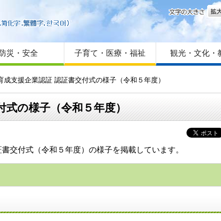
文字
はじめての方へ
Foreign language
サイトマップ
防災・安全
子育て・医療・福祉
観光・文化・
代育成支援企業認証 認証書交付式の様子（令和５年度）
付式の様子（令和５年度）
証書交付式（令和５年度）の様子を掲載しています。
）