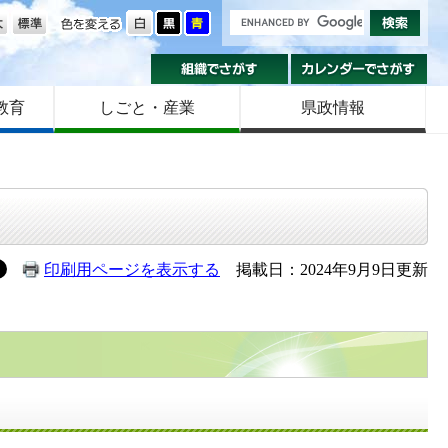
の大きさ
色を変える
組織でさがす
カ
教育
しごと・産業
県政情報
印刷用ページを表示する
掲載日：2024年9月9日更新