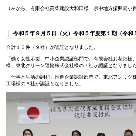
（左から、有限会社高柴建設大和田様、県中地方振興局小
令和５年９月５日（火）令和５年度第１期（令和
合計１３件（９社）が認証となりました。
「働く女性応援」中小企業認証部門で、有限会社お花畑様
様、東北クリーン運輸株式会社様の７社が認証となりまし
「仕事と生活の調和」推進企業認証部門で、東北アンリツ株
工場様の６社が認証となりました。