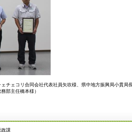
チェチェコリ合同会社代表社員矢吹様、県中地方振興局小貫局
総務部主任橋本様）
労政課