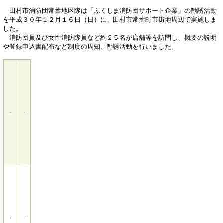
田村市消防団常葉地区隊は「ふくしま消防団サポート企業」の勧誘活動
を平成３０年１２月１６日（日）に、田村市常葉町市街地周辺で実施しま
した。
消防団員及び女性消防隊員など約２５名が店舗等を訪問し、概要の説明
や登録申込書配布など制度の周知、勧誘活動を行いました。