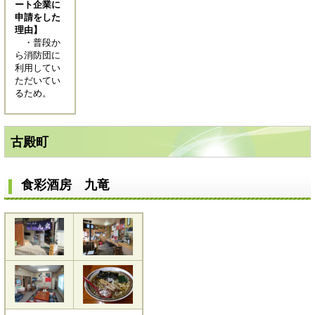
ート企業に
申請をした
理由】
・普段か
ら消防団に
利用してい
ただいてい
るため。
古殿町
食彩酒房 九竜