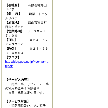
【会社名】
有限会社郡山
リペア
【業 種】
建築、トータ
ルリペア
【所在地】
郡山市富田町
日吉ヶ丘２６
【営業時間】
８：３０～１
７：００
【TEL】
０２４－５７
２－３２１０
【FAX】
０２４－５６
３－４８６４
【ブログ】
http://blog.goo.ne.jp/kooriyama-
repair
【サービス内容】
・建築工事、リフォーム工事
の利用料金を８％割引き
※日・祝日は定休日です。
【サービス対象】
・消防団員及び、その家族