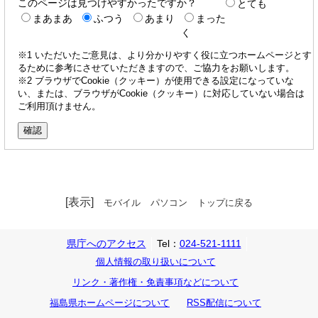
このページは見つけやすかったですか？
とても
まあまあ
ふつう
あまり
まった
く
※1 いただいたご意見は、より分かりやすく役に立つホームページとす
るために参考にさせていただきますので、ご協力をお願いします。
※2 ブラウザでCookie（クッキー）が使用できる設定になっていな
い、または、ブラウザがCookie（クッキー）に対応していない場合は
ご利用頂けません。
[表示]
モバイル
パソコン
トップに戻る
県庁へのアクセス
Tel：
024-521-1111
個人情報の取り扱いについて
リンク・著作権・免責事項などについて
福島県ホームページについて
RSS配信について