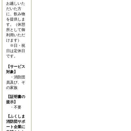
お越しいた
だいた方
に、飲み物
を提供しま
す。（休憩
所として御
利用いただ
けます）
※日・祝
日は定休日
です。
【サービス
対象】
・消防団
員及び、そ
の家族
【証明書の
提示】
・不要
【ふくしま
消防団サポ
ート企業に