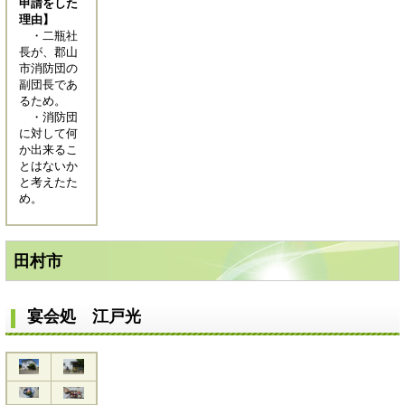
申請をした
理由】
・二瓶社
長が、郡山
市消防団の
副団長であ
るため。
・消防団
に対して何
か出来るこ
とはないか
と考えたた
め。
田村市
宴会処 江戸光