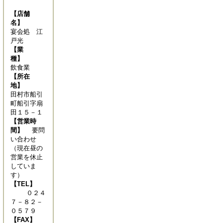
【店舗
名】
宴会処 江
戸光
【業
種】
飲食業
【所在
地】
田村市船引
町船引字扇
田１５－１
【営業時
間】
要問
い合わせ
（現在昼の
営業を休止
していま
す）
【TEL】
０２４
７－８２－
０５７９
【FAX】