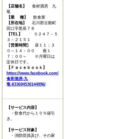
【店舗名】
食材酒房 九
竜
【業 種】
飲食業
【所在地】
石川郡古殿町
田口字黒長７８
【TEL】
０２４７－５
３－２１５１
【
営業時間
】 昼１１：３
０～１４：００ 夜１
７：００～ ※月曜日は
定休日です。
【Ｆａｃｅｂｏｏｋ】
https://www.facebook.com/
食彩酒房-九
竜-833694530144996/
【サービス内容】
・飲食代から１０％値引
き。
【サービス対象】
・消防団員及び、その家