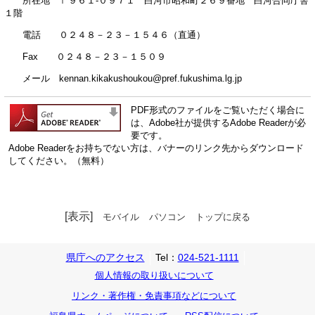
所在地 〒９６１-０９７１ 白河市昭和町２６９番地 白河合同庁舎
１階
電話 ０２４８－２３－１５４６（直通）
Fax ０２４８－２３－１５０９
メール kennan.kikakushoukou@pref.fukushima.lg.jp
PDF形式のファイルをご覧いただく場合に
は、Adobe社が提供するAdobe Readerが必
要です。
Adobe Readerをお持ちでない方は、バナーのリンク先からダウンロード
してください。（無料）
[表示]
モバイル
パソコン
トップに戻る
県庁へのアクセス
Tel：
024-521-1111
個人情報の取り扱いについて
リンク・著作権・免責事項などについて