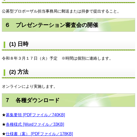
公募型プロポーザル担当事務局に郵送または持参で提出すること。
６ プレゼンテーション審査会の開催
(1) 日時
令和８年３月１７日（火）予定 ※時間は個別に連絡します。
(2) 方法
オンラインにより実施します。
７ 各種ダウンロード
★
募集要領 [PDFファイル／740KB]
★
各種様式 [Wordファイル／33KB]
★
仕様書（案） [PDFファイル／178KB]