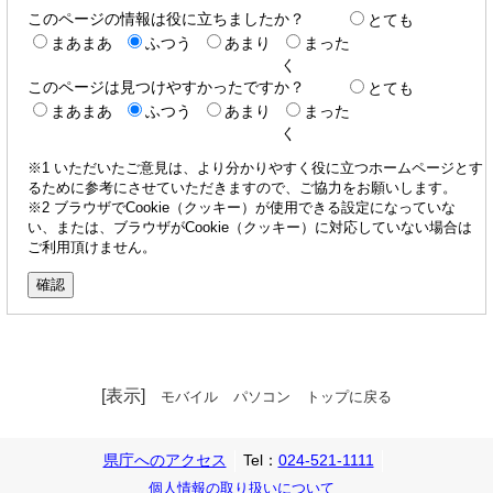
このページの情報は役に立ちましたか？
とても
まあまあ
ふつう
あまり
まった
く
このページは見つけやすかったですか？
とても
まあまあ
ふつう
あまり
まった
く
※1 いただいたご意見は、より分かりやすく役に立つホームページとす
るために参考にさせていただきますので、ご協力をお願いします。
※2 ブラウザでCookie（クッキー）が使用できる設定になっていな
い、または、ブラウザがCookie（クッキー）に対応していない場合は
ご利用頂けません。
[表示]
モバイル
パソコン
トップに戻る
県庁へのアクセス
Tel：
024-521-1111
個人情報の取り扱いについて