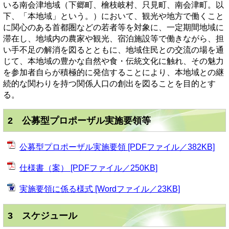
いる南会津地域（下郷町、檜枝岐村、只見町、南会津町。以
下、「本地域」という。）において、観光や地方で働くこと
に関心のある首都圏などの若者等を対象に、一定期間地域に
滞在し、地域内の農家や観光、宿泊施設等で働きながら、担
い手不足の解消を図るとともに、地域住民との交流の場を通
じて、本地域の豊かな自然や食・伝統文化に触れ、その魅力
を参加者自らが積極的に発信することにより、本地域との継
続的な関わりを持つ関係人口の創出を図ることを目的とす
る。
2 公募型プロポーザル実施要領等
公募型プロポーザル実施要領 [PDFファイル／382KB]
仕様書（案） [PDFファイル／250KB]
実施要領に係る様式 [Wordファイル／23KB]
3 スケジュール