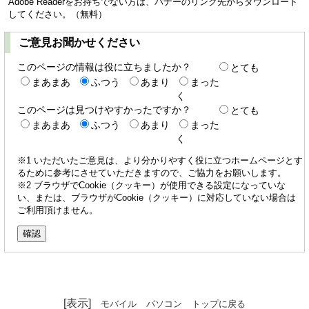
Adobe Readerをお持ちでない方は、バナーのリンク先からダウンロード
してください。（無料）
ご意見お聞かせください
このページの情報は役に立ちましたか？
とても
まあまあ
ふつう
あまり
まった
く
このページは見つけやすかったですか？
とても
まあまあ
ふつう
あまり
まった
く
※1 いただいたご意見は、より分かりやすく役に立つホームページとす
るために参考にさせていただきますので、ご協力をお願いします。
※2 ブラウザでCookie（クッキー）が使用できる設定になっていな
い、または、ブラウザがCookie（クッキー）に対応していない場合は
ご利用頂けません。
[表示]
モバイル
パソコン
トップに戻る