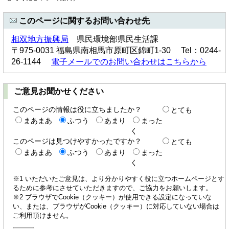
このページに関するお問い合わせ先
相双地方振興局
県民環境部県民生活課
〒975-0031 福島県南相馬市原町区錦町1-30 Tel：0244-
26-1144
電子メールでのお問い合わせはこちらから
ご意見お聞かせください
このページの情報は役に立ちましたか？
とても
まあまあ
ふつう
あまり
まった
く
このページは見つけやすかったですか？
とても
まあまあ
ふつう
あまり
まった
く
※1 いただいたご意見は、より分かりやすく役に立つホームページとす
るために参考にさせていただきますので、ご協力をお願いします。
※2 ブラウザでCookie（クッキー）が使用できる設定になっていな
い、または、ブラウザがCookie（クッキー）に対応していない場合は
ご利用頂けません。