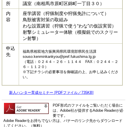
所
議室（南相馬市原町区錦町一丁目３０）
内
座学講習（狩猟制度や狩猟免許について）
容
鳥獣被害対策の取組み
わな設置講習（狩猟で使う“わな”の仮設実習）
射撃シミュレーター体験（模擬銃でのスクリー
ン射撃）
申込
福島県相双地方振興局県民環境部県民生活課
先
souso.kenminkankyou@pref.fukushima.lg.jp
（電話：０２４４－２６－１１４４ FAX：０２４４－２
６－１１２０）
※下記チラシの必要事項を御確認の上、お申し込みくださ
い。
新人ハンター育成セミナー [PDFファイル／735KB]
PDF形式のファイルをご覧いただく場合に
は、Adobe社が提供するAdobe Readerが必
要です。
Adobe Readerをお持ちでない方は、バナーのリンク先からダウンロード
してください。（無料）