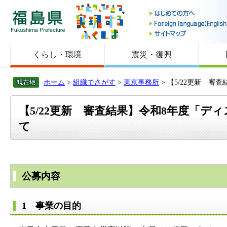
福島県
くらし・環境
震災・復興
ホーム
>
組織でさがす
>
東京事務所
> 【5/22更新 
【5/22更新 審査結果】令和8年度「デ
て
公募内容
1 事業の目的