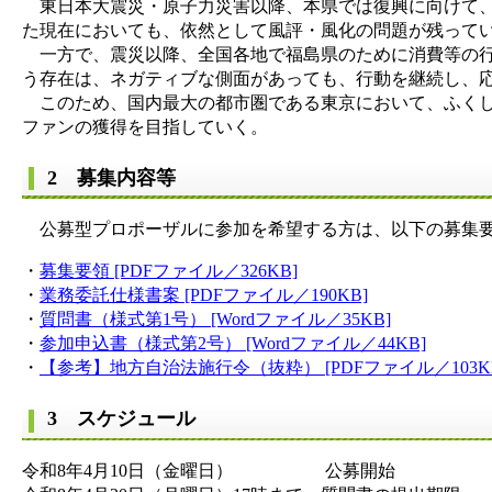
東日本大震災・原子力災害以降、本県では復興に向けて、
た現在においても、依然として風評・風化の問題が残って
一方で、震災以降、全国各地で福島県のために消費等の行
う存在は、ネガティブな側面があっても、行動を継続し、
このため、国内最大の都市圏である東京において、ふくし
ファンの獲得を目指していく。
2 募集内容等
公募型プロポーザルに参加を希望する方は、以下の募集要
・
募集要領 [PDFファイル／326KB]
・
業務委託仕様書案 [PDFファイル／190KB]
・
質問書（様式第1号） [Wordファイル／35KB]
・
参加申込書（様式第2号） [Wordファイル／44KB]
・
【参考】地方自治法施行令（抜粋） [PDFファイル／103K
3 スケジュール
令和8年4月10日（金曜日） 公募開始