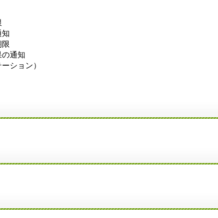
限
通知
期限
果の通知
テーション）