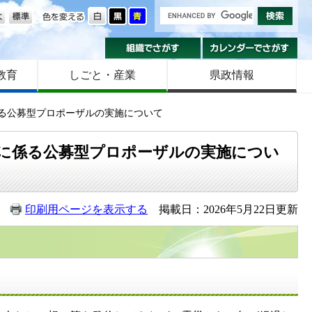
の大きさ
色を変える
組織でさがす
カ
教育
しごと・産業
県政情報
に係る公募型プロポーザルの実施について
進事業に係る公募型プロポーザルの実施につい
印刷用ページを表示する
掲載日：2026年5月22日更新