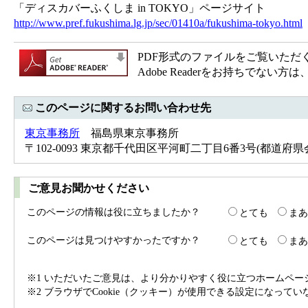
「ディスカバーふくしま in TOKYO」ページサイト
http://www.pref.fukushima.lg.jp/sec/01410a/fukushima-tokyo.html
PDF形式のファイルをご覧いただく場合
Adobe Readerをお持ちで
このページに関するお問い合わせ先
東京事務所
福島県東京事務所
〒102-0093 東京都千代田区平河町二丁目6番3号(都道府県会館12階
ご意見お聞かせください
このページの情報は役に立ちましたか？
とても
まあ
このページは見つけやすかったですか？
とても
まあ
※1 いただいたご意見は、より分かりやすく役に立つホームペ
※2 ブラウザでCookie（クッキー）が使用できる設定になって