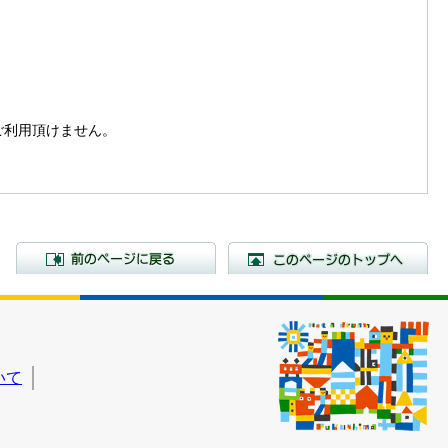
。
はご利用頂けません。
前のページに戻る
こ
いて