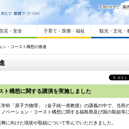
文字
はじめての方へ
Foreign language
サイトマップ
防災・安全
子育て・医療・福祉
観光・文化・
ション・コースト構想の推進
進
スト構想に関する講演を実施しました
工学科「原子力物理」（金子純一准教授）の講義の中で、当所
イノベーション・コースト構想に関する福島県及び国の取組等
復興に向けた現状や取組について学んでいただきました。