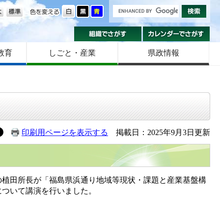
の大きさ
色を変える
組織でさがす
カ
教育
しごと・産業
県政情報
印刷用ページを表示する
掲載日：2025年9月3日更新
の植田所長が「福島県浜通り地域等現状・課題と産業基盤構
について講演を行いました。