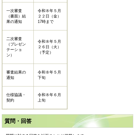
一次審査
令和８年５月
（書面）結
２２日（金）
果の通知
17時まで
二次審査
令和８年５月
（プレゼン
２６日（火）
テーショ
（予定）
ン）
審査結果の
令和８年５月
通知
下旬
仕様協議・
令和８年６月
契約
上旬
質問・回答