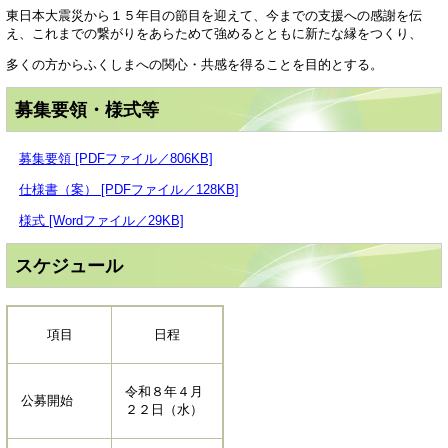
東日本大震災から１５年目の節目を迎えて、今までの支援への感謝を伝
え、これまでの繋がりをあらためて強めるとともに新たな縁をつくり、
多くの方からふくしまへの関心・共感を得ることを目的とする。
募集要領・様式等
募集要領 [PDFファイル／806KB]
仕様書（案） [PDFファイル／128KB]
様式 [Wordファイル／29KB]
スケジュール
項目
日程
令和８年４月
公募開始
２２日（水）