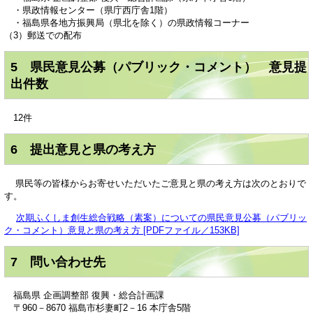
・県政情報センター（県庁西庁舎1階）
・福島県各地方振興局（県北を除く）の県政情報コーナー
（3）郵送での配布
5 県民意見公募（パブリック・コメント） 意見提
出件数
12件
6 提出意見と県の考え方
県民等の皆様からお寄せいただいたご意見と県の考え方は次のとおりで
す。
次期ふくしま創生総合戦略（素案）についての県民意見公募（パブリッ
ク・コメント）意見と県の考え方 [PDFファイル／153KB]
7 問い合わせ先
福島県 企画調整部 復興・総合計画課
〒960－8670 福島市杉妻町2－16 本庁舎5階