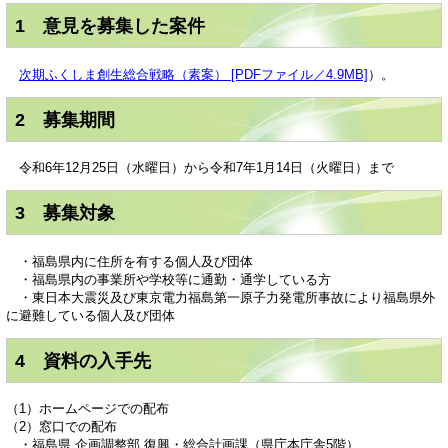
1 意見を募集した案件
次期ふくしま創生総合戦略（素案） [PDFファイル／4.9MB]
）。
2 募集期間
令和6年12月25日（水曜日）から令和7年1月14日（火曜日）まで
3 募集対象
・福島県内に住所を有する個人及び団体
・福島県内の事業所や学校等に通勤・通学している方
・東日本大震災及び東京電力福島第一原子力発電所事故により福島県外
に避難している個人及び団体
4 資料の入手先
（1）ホームページでの配布
（2）窓口での配布
・福島県 企画調整部 復興・総合計画課（県庁本庁舎5階）