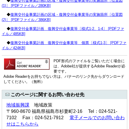
◆
復興交付金事業計画の区域・復興交付金事業等の実施箇所〔位置図
(1)〕 [PDFファイル／280KB]
◆
復興交付金事業計画の区域・復興交付金事業等の実施箇所〔位置図
(2)〕 [PDFファイル／386KB]
◆
復興交付金事業計画 復興交付金事業等〔様式1-2、1-4〕 [PDFファ
イル／485KB]
◆
復興交付金事業計画 復興交付金事業等 個票〔様式1-3〕 [PDFファ
イル／424KB]
PDF形式のファイルをご覧いただく場合に
は、Adobe社が提供するAdobe Readerが必
要です。
Adobe Readerをお持ちでない方は、バナーのリンク先からダウンロード
してください。（無料）
このページに関するお問い合わせ先
地域振興課
地域政策
〒960-8670 福島県福島市杉妻町2-16 Tel：024-521-
7102 Fax：024-521-7912
電子メールでのお問い合わ
せはこちらから