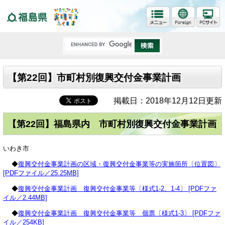
福島県
【第22回】市町村別復興交付金事業計画
掲載日：2018年12月12日更新
【第22回】福島県内 市町村別復興交付金事業計画
いわき市
◆
復興交付金事業計画の区域・復興交付金事業等の実施箇所〔位置図〕
[PDFファイル／25.25MB]
◆
復興交付金事業計画 復興交付金事業等〔様式1-2、1-4〕 [PDFファ
イル／2.44MB]
◆
復興交付金事業計画 復興交付金事業等 個票〔様式1-3〕 [PDFファ
イル／254KB]