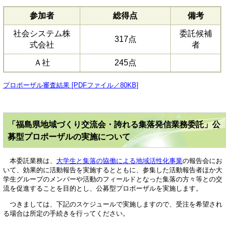
参加者
総得点
備考
社会システム株
委託候補
317点
式会社
者
Ａ社
245点
プロポーザル審査結果 [PDFファイル／80KB]
「福島県地域づくり交流会・誇れる集落発信業務委託」公
募型プロポーザルの実施について
本委託業務は、
大学生と集落の協働による地域活性化事業
の報告会にお
いて、効果的に活動報告を実施するとともに、参集した活動報告者ほか大
学生グループのメンバーや活動のフィールドとなった集落の方々等との交
流を促進することを目的とし、公募型プロポーザルを実施します。
つきましては、下記のスケジュールで実施しますので、受注を希望され
る場合は所定の手続きを行ってください。