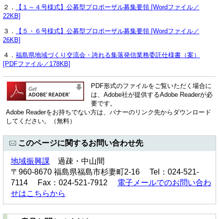
２．
【１～４号様式】公募型プロポーザル募集要領 [Wordファイル／
22KB]
３．
【５・６号様式】公募型プロポーザル募集要領 [Wordファイル／
26KB]
４．
福島県地域づくり交流会・誇れる集落発信業務委託仕様書（案）
[PDFファイル／178KB]
PDF形式のファイルをご覧いただく場合に
は、Adobe社が提供するAdobe Readerが必
要です。
Adobe Readerをお持ちでない方は、バナーのリンク先からダウンロード
してください。（無料）
このページに関するお問い合わせ先
地域振興課
過疎・中山間
〒960-8670 福島県福島市杉妻町2-16 Tel：024-521-
7114 Fax：024-521-7912
電子メールでのお問い合わ
せはこちらから