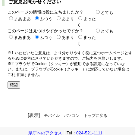
ご意見お聞かせください
このページの情報は役に立ちましたか？
とても
まあまあ
ふつう
あまり
まった
く
このページは見つけやすかったですか？
とても
まあまあ
ふつう
あまり
まった
く
※1 いただいたご意見は、より分かりやすく役に立つホームページとす
るために参考にさせていただきますので、ご協力をお願いします。
※2 ブラウザでCookie（クッキー）が使用できる設定になっていな
い、または、ブラウザがCookie（クッキー）に対応していない場合は
ご利用頂けません。
[表示]
モバイル
パソコン
トップに戻る
県庁へのアクセス
Tel：
024-521-1111