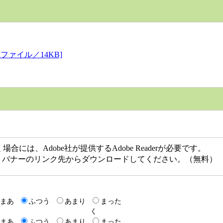
ファイル／14KB]
には、Adobe社が提供するAdobe Readerが必要です。
ない方は、バナーのリンク先からダウンロードしてください。（無料）
まあ
ふつう
あまり
まった
く
まあ
ふつう
あまり
まった