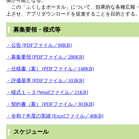
換が可能となる。
この「ふくしまポータル」について、効果的な各種広報・
上させ、アプリダウンロードを促進することを目的とする
募集要領・様式等
・公告 [PDFファイル／88KB]
・募集要領 [PDFファイル／280KB]
・仕様書（案） [PDFファイル／148KB]
・評価基準 [PDFファイル／103KB]
・様式１～３ [Wordファイル／21KB]
・契約書（案） [PDFファイル／303KB]
・令和７年度の実績 [Excelファイル／40KB]
スケジュール