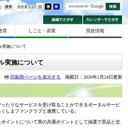
の大きさ
色を変える
組織でさがす
カ
教育
しごと・産業
県政情報
ル実施について
ル実施について
印刷用ページを表示する
掲載日：2026年2月24日更新
ぴったりなサービスを受け取ることができるポータルサービ
ふくしまファンクラブと連携している。
ポイントについて県の共通ポイントとして抽選で景品と交