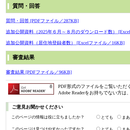
質問・回答
質問・回答 [PDFファイル／287KB]
追加公開資料（2025年６月～８月のダウンロード数） [Excel
追加公開資料（居住地登録者数） [Excelファイル／16KB]
審査結果
審査結果 [PDFファイル／96KB]
PDF形式のファイルをご覧いただく場合
Adobe Readerをお持ちで
ご意見お聞かせください
このページの情報は役に立ちましたか？
とても
まあ
このページは見つけやすかったですか？
とても
まあ