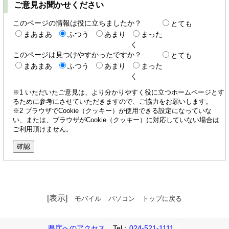
ご意見お聞かせください
このページの情報は役に立ちましたか？
とても
まあまあ
ふつう
あまり
まった
く
このページは見つけやすかったですか？
とても
まあまあ
ふつう
あまり
まった
く
※1 いただいたご意見は、より分かりやすく役に立つホームページとす
るために参考にさせていただきますので、ご協力をお願いします。
※2 ブラウザでCookie（クッキー）が使用できる設定になっていな
い、または、ブラウザがCookie（クッキー）に対応していない場合は
ご利用頂けません。
[表示]
モバイル
パソコン
トップに戻る
県庁へのアクセス
Tel：
024-521-1111