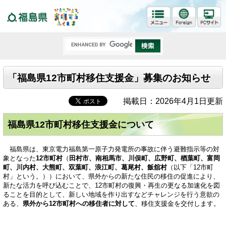
福島県
「福島県12市町村移住支援金」募集のお知らせ
掲載日：2026年4月1日更新
福島県12市町村移住支援金について
福島県は、東京電力福島第一原子力発電所の事故に伴う避難指示等の対
象となった
12市町村
（
田村市、南相馬市、川俣町、広野町、楢葉町、富岡
町、川内村、大熊町、双葉町、浪江町、葛尾村、飯舘村
（以下「12市町
村」という。））において、県外からの新たな住民の移住の促進により、
新たな活力を呼び込むことで、12市町村の復興・再生の更なる加速化を図
ることを目的として、新しい地域を作り出すなどチャレンジを行う意欲の
ある、
県外から12市町村への移住者に対して
、移住支援金を交付します。