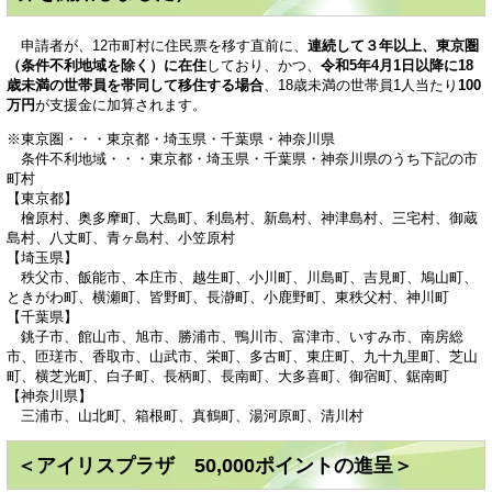
申請者が、12市町村に住民票を移す直前に、
連続して３年以上、東京圏
（条件不利地域を除く）に在住
しており、かつ、
令和5年4月1日以降に18
歳未満の世帯員を帯同して移住する場合
、18歳未満の世帯員1人当たり
100
万円
が支援金に加算されます。
※東京圏・・・東京都・埼玉県・千葉県・神奈川県
条件不利地域・・・東京都・埼玉県・千葉県・神奈川県のうち下記の市
町村
【東京都】
檜原村、奥多摩町、大島町、利島村、新島村、神津島村、三宅村、御蔵
島村、八丈町、青ヶ島村、小笠原村
【埼玉県】
秩父市、飯能市、本庄市、越生町、小川町、川島町、吉見町、鳩山町、
ときがわ町、横瀬町、皆野町、長瀞町、小鹿野町、東秩父村、神川町
【千葉県】
銚子市、館山市、旭市、勝浦市、鴨川市、富津市、いすみ市、南房総
市、匝瑳市、香取市、山武市、栄町、多古町、東庄町、九十九里町、芝山
町、横芝光町、白子町、長柄町、長南町、大多喜町、御宿町、鋸南町
【神奈川県】
三浦市、山北町、箱根町、真鶴町、湯河原町、清川村
＜アイリスプラザ 50,000ポイントの進呈＞