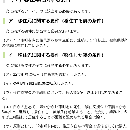
次に掲げるア、イ、ウに該当する必要があります。
ア 移住元に関する要件（移住する前の条件）
次に掲げる要件に該当する必要があります。
（ア）１２市町村内に住民票を移す直前に、連続して3年以上、福島県以外
の地域に在住していたこと。
イ 移住先に関する要件（移住した後の条件）
次に掲げる要件の全てに該当する必要があります。
（ア）12市町村に転入（住民票を異動）したこと。
（イ）
令和3年7月1日以降に転入
したこと。
（ウ）移住支援金の申請時において、転入後3か月以上1年以内であるこ
と。
（エ）自らの意思で、県外から12市町村に定住（移住支援金の申請日から
5年以上、継続して居住）し、就業又は起業すること。ただし、業務上、5
年以上継続して居住することが困難と認められる場合は除く。
（オ）原則として、12市町村内に、住居を自らの資金で賃借若しくは購入