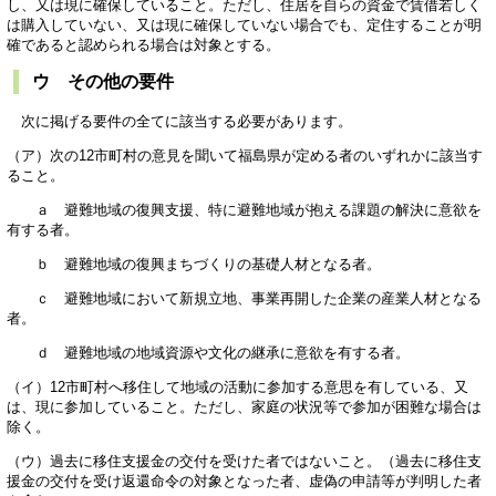
し、又は現に確保していること。ただし、住居を自らの資金で賃借若しく
は購入していない、又は現に確保していない場合でも、定住することが明
確であると認められる場合は対象とする。
ウ その他の要件
次に掲げる要件の全てに該当する必要があります。
（ア）次の12市町村の意見を聞いて福島県が定める者のいずれかに該当す
ること。
ａ 避難地域の復興支援、特に避難地域が抱える課題の解決に意欲を
有する者。
ｂ 避難地域の復興まちづくりの基礎人材となる者。
ｃ 避難地域において新規立地、事業再開した企業の産業人材となる
者。
ｄ 避難地域の地域資源や文化の継承に意欲を有する者。
（イ）12市町村へ移住して地域の活動に参加する意思を有している、又
は、現に参加していること。ただし、家庭の状況等で参加が困難な場合は
除く。
（ウ）過去に移住支援金の交付を受けた者ではないこと。（過去に移住支
援金の交付を受け返還命令の対象となった者、虚偽の申請等が判明した者