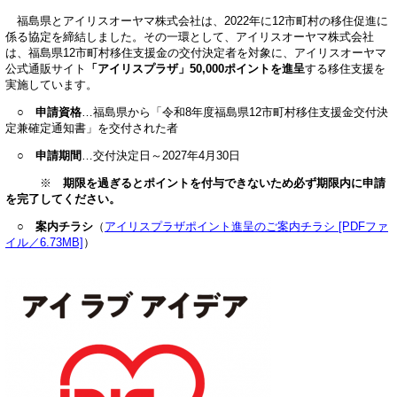
福島県とアイリスオーヤマ株式会社は、2022年に12市町村の移住促進に
係る協定を締結しました。その一環として、アイリスオーヤマ株式会社
は、福島県12市町村移住支援金の交付決定者を対象に、アイリスオーヤマ
公式通販サイト
「アイリスプラザ」50,000ポイントを進呈
する移住支援を
実施しています。
○
申請資格
…福島県から「令和8年度福島県12市町村移住支援金交付決
定兼確定通知書」を交付された者
○
申請期間
…交付決定日～2027年4月30日
※
期限を過ぎるとポイントを付与できないため必ず期限内に申請
を完了してください。
○
案内チラシ
（
アイリスプラザポイント進呈のご案内チラシ [PDFファ
イル／6.73MB]
）