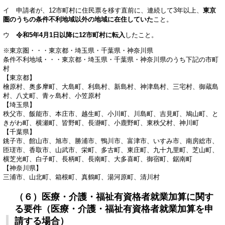
イ 申請者が、12市町村に住民票を移す直前に、連続して3年以上、
東京
圏のうちの条件不利地域以外の地域に在住していた
こと。
ウ
令和5年4月1日以降に12市町村に転入
したこと。
※東京圏・・・東京都・埼玉県・千葉県・神奈川県
条件不利地域・・・東京都・埼玉県・千葉県・神奈川県のうち下記の市町
村
【東京都】
檜原村、奥多摩町、大島町、利島村、新島村、神津島村、三宅村、御蔵島
村、八丈町、青ヶ島村、小笠原村
【埼玉県】
秩父市、飯能市、本庄市、越生町、小川町、川島町、吉見町、鳩山町、と
きがわ町、横瀬町、皆野町、長瀞町、小鹿野町、東秩父村、神川町
【千葉県】
銚子市、館山市、旭市、勝浦市、鴨川市、富津市、いすみ市、南房総市、
匝瑳市、香取市、山武市、栄町、多古町、東庄町、九十九里町、芝山町、
横芝光町、白子町、長柄町、長南町、大多喜町、御宿町、鋸南町
【神奈川県】
三浦市、山北町、箱根町、真鶴町、湯河原町、清川村
（６）医療・介護・福祉有資格者就業加算に関す
る要件（医療・介護・福祉有資格者就業加算を申
請する場合）