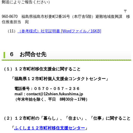
郵送によりご報告ください）
〒
960-8670 福島県福島市杉妻町2番16号（本庁舎5階）避難地域復興課 移
住推進担当 宛
（11）
（参考様式）社宅証明書 [Wordファイル／16KB]
６ お問合せ先
（１）１２市町村移住支援金に関すること
「福島県１２市町村個人支援金コンタクトセンター」
電話番号：０５７０－０５７－２３６
mail：
contact@12shien.fukushima.jp
（年末年始を除く、平日 8時30分～17時）
（２）１２市町村の「暮らし」、「住まい」、「仕事」に関すること
「
ふくしま１２市町村移住支援センター
」