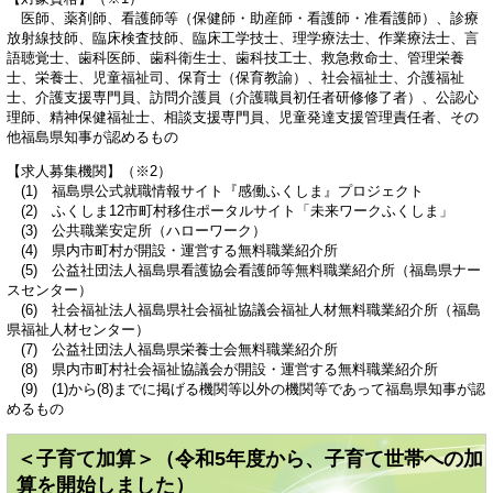
医師、薬剤師、看護師等（保健師・助産師・看護師・准看護師）、診療
放射線技師、臨床検査技師、臨床工学技士、理学療法士、作業療法士、言
語聴覚士、歯科医師、歯科衛生士、歯科技工士、救急救命士、管理栄養
士、栄養士、児童福祉司、保育士（保育教諭）、社会福祉士、介護福祉
士、介護支援専門員、訪問介護員（介護職員初任者研修修了者）、公認心
理師、精神保健福祉士、相談支援専門員、児童発達支援管理責任者、その
他福島県知事が認めるもの
【求人募集機関】（※2）
(1) 福島県公式就職情報サイト『感働ふくしま』プロジェクト
(2) ふくしま12市町村移住ポータルサイト「未来ワークふくしま」
(3) 公共職業安定所（ハローワーク）
(4) 県内市町村が開設・運営する無料職業紹介所
(5) 公益社団法人福島県看護協会看護師等無料職業紹介所（福島県ナー
スセンター）
(6) 社会福祉法人福島県社会福祉協議会福祉人材無料職業紹介所（福島
県福祉人材センター）
(7) 公益社団法人福島県栄養士会無料職業紹介所
(8) 県内市町村社会福祉協議会が開設・運営する無料職業紹介所
(9) (1)から(8)までに掲げる機関等以外の機関等であって福島県知事が認
めるもの
＜子育て加算＞（令和5年度から、子育て世帯への加
算を開始しました）