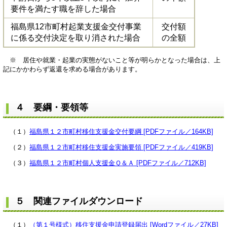
要件を満たす職を辞した場合
福島県12市町村起業支援金交付事業
交付額
に係る交付決定を取り消された場合
の全額
※ 居住や就業・起業の実態がないこと等が明らかとなった場合は、上
記にかかわらず返還を求める場合があります。
４ 要綱・要領等
（１）
福島県１２市町村移住支援金交付要綱 [PDFファイル／164KB]
（２）
福島県１２市町村移住支援金実施要領 [PDFファイル／419KB]
（３）
福島県１２市町村個人支援金Ｑ＆Ａ [PDFファイル／712KB]
５ 関連ファイルダウンロード
（１）
（第１号様式）移住支援金申請登録届出 [Wordファイル／27KB]