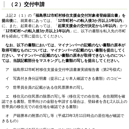
（２）交付申請
上記２（１）の
「福島県12市町村移住支援金交付対象者登録届出書」を
提出後
に、就業者にあっては、「
12市町村への転入後3か月以上1年以内
」
に、また、起業者にあっては、「
起業支援金の交付決定から1年以内
」かつ
「
12市町村への転入後3か月以上1年以内
」に、以下の書類を転入先の市町
村を経由して県に提出してください。
なお、以下の書類においては、マイナンバーの記載のない書類の原本が
取得可能なものについては、マイナンバーの記載のない書類を提出してく
ださい。マイナンバーの記載のない書類の原本が取得できないものについ
ては、当該記載部分をマスキングした書類の写しを提出してください。
ア 福島県12市町村移住支援金交付申請書兼実績報告書（第2号様式）
イ 写真付き身分証明書（提示により本人確認できる書類）のコピー
ウ 世帯員全員の記載がある住民票謄本の写し
エ 移住元の住民票の除票の写し等（移住元での在住地、在住期間を確
認できる書類。世帯向けの金額を申請する場合は、登録者を含む2人以上の
世帯員の移住元での在住地を確認できる書類）
オ 戸籍謄本の附票の写し等（平成23年3月11日時点の居住地が確認で
きるもの）