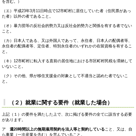
を含む。）
（エ）平成23年3月11日時点で12市町村に居住していた者（住民票があっ
た者）以外の者であること。
（オ）暴力団等の反社会的勢力又は反社会的勢力と関係を有する者でない
こと。
（カ）日本人である、又は外国人であって、永住者、日本人の配偶者等、
永住者の配偶者等、定住者、特別永住者のいずれかの在留資格を有するこ
と。
（キ）12市町村に転入する直前の居住地における市区町村民税を滞納して
いないこと。
（ク）その他、県が移住支援金の対象として不適当と認めた者でないこ
と。
（２）就業に関する要件（就業した場合）
上記（１）の要件を満たした上で、次に掲げる要件の全てに該当する必要
があります。
ア
週20時間以上の無期雇用契約を法人等と契約している
こと、又は、自
ら事業（一次産業を含む）を営んでいること。