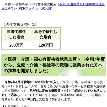
令和8年度福島県12市町村移住支援金（
令和8年度福島県12市町村移住支
援金チラシ [PDFファイル／961KB]
）
【移住支援金交付額】
世帯で移住
単身で移住し
した場合
た場合
200万円
120万円
＜医療・介護・福祉有資格者就業加算＞（令和7年度
から、医療・介護・福祉等の職種に就業された方へ
の加算を開始しました）
令和7年4月1日以降に12市町村に転入し
、医療・介護・福祉等に係る資
格（※1）を有したうえで、資格に基づき利用者へのサービス提供を直接的
に担う職種として、
県が別に定める機関等（※2）で紹介されている求人に
対して応募し
、12市町村に所在する施設・事業所等に就業している場合、
対象者1人あたり
120万円
が支援金に加算されます。
【対象資格】（※1）