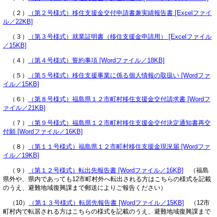
（２）
（第２号様式）移住支援金交付申請書兼実績報告書 [Excelファイ
ル／22KB]
（３）
（第３号様式）就業証明書（移住支援金申請用） [Excelファイル
／15KB]
（４）
（第４号様式）誓約事項 [Wordファイル／18KB]
（５）
（第５号様式）移住支援事業に係る個人情報の取扱い [Wordファ
イル／15KB]
（６）
（第８号様式）福島県１２市町村移住支援金交付請求書 [Wordフ
ァイル／21KB]
（７）
（第９号様式）福島県１２市町村移住支援金交付決定通知書再交
付願 [Wordファイル／16KB]
（８）
（第１１号様式）福島県１２市町村移住支援金現況届 [Wordファ
イル／19KB]
（９）
（第１２号様式）転出先報告書 [Wordファイル／16KB]
（福島
県外や、県内であっても12市町村外へ転出される方はこちらの様式を記載
のうえ、避難地域復興課まで郵送によりご報告ください）
（10）
（第１３号様式）転居先報告書 [Wordファイル／15KB]
（12市
町村内で転居される方はこちらの様式を記載のうえ、避難地域復興課まで