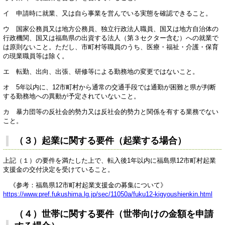
イ 申請時に就業、又は自ら事業を営んでいる実態を確認できること。
ウ 国家公務員又は地方公務員、独立行政法人職員、国又は地方自治体の
行政機関、国又は福島県の出資する法人（第３セクター含む）への就業で
は原則ないこと。ただし、市町村等職員のうち、医療・福祉・介護・保育
の現業職員等は除く。
エ 転勤、出向、出張、研修等による勤務地の変更ではないこと。
オ 5年以内に、12市町村から通常の交通手段では通勤が困難と県が判断
する勤務地への異動が予定されていないこと。
カ 暴力団等の反社会的勢力又は反社会的勢力と関係を有する業務でない
こと。
（３）起業に関する要件（起業する場合）
上記（１）の要件を満たした上で、転入後1年以内に福島県12市町村起業
支援金の交付決定を受けていること。
《参考：福島県12市町村起業支援金の募集について》
https://www.pref.fukushima.lg.jp/sec/11050a/fuku12-kigyoushienkin.html
（４）世帯に関する要件（世帯向けの金額を申請