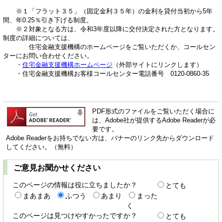
※１「フラット３５」（固定金利３５年）の金利を貸付当初から5年
間、年0.25％引き下げる制度。
※２対象となる方は、令和3年度以降に交付決定された方となります。
制度の詳細については、
住宅金融支援機構のホームページをご覧いただくか、コールセン
ターにお問い合わせください。
・
住宅金融支援機構ホームページ
（外部サイトにリンクします）
・住宅金融支援機構お客様コールセンター電話番号 0120-0860-35
PDF形式のファイルをご覧いただく場合に
は、Adobe社が提供するAdobe Readerが必
要です。
Adobe Readerをお持ちでない方は、バナーのリンク先からダウンロード
してください。（無料）
ご意見お聞かせください
このページの情報は役に立ちましたか？
とても
まあまあ
ふつう
あまり
まった
く
このページは見つけやすかったですか？
とても