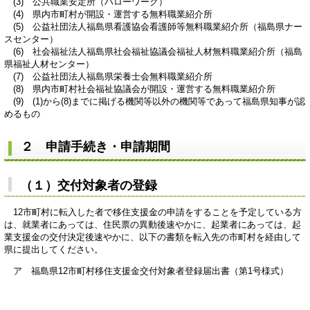
(3) 公共職業安定所（ハローワーク）
(4) 県内市町村が開設・運営する無料職業紹介所
(5) 公益社団法人福島県看護協会看護師等無料職業紹介所（福島県ナー
スセンター）
(6) 社会福祉法人福島県社会福祉協議会福祉人材無料職業紹介所（福島
県福祉人材センター）
(7) 公益社団法人福島県栄養士会無料職業紹介所
(8) 県内市町村社会福祉協議会が開設・運営する無料職業紹介所
(9) (1)から(8)までに掲げる機関等以外の機関等であって福島県知事が認
めるもの
２ 申請手続き・申請期間
（１）交付対象者の登録
12市町村に転入した者で移住支援金の申請をすることを予定している方
は、就業者にあっては、住民票の異動後速やかに、起業者にあっては、起
業支援金の交付決定後速やかに、以下の書類を転入先の市町村を経由して
県に提出してください。
ア 福島県12市町村移住支援金交付対象者登録届出書（第1号様式）