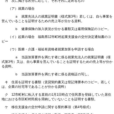
カ 次に掲げる区分に応じて、それぞれに定めるもの
（ア）就業の場合
ａ 就業先法人の就業証明書（様式第3号）若しくは、自ら事業を
営んでいることを証明するための売上等が分かる資料。
ｂ 健康保険の加入状況が分かる書類又は雇用保険証のコピー。
（イ）起業の場合 福島県12市町村起業支援金の交付決定通知書のコ
ピー
（ウ）医療・介護・福祉有資格者就業加算を申請する場合
ａ 当該加算要件を満たす者に係る就業先法人の就業証明書（様
式第3号）又は、自ら事業を営んでいることを証明するための売上等が分か
る資料。
ｂ 当該加算要件を満たす者に係る資格証の写し。
キ 住居を証明する書類（賃貸契約書又は登記簿謄本のコピー。若しく
は、企業の社宅等であることが分かる資料）
ク 12市町村に転入する直前の1月1日時点で住民票を登録していた居住
地における市区町村民税を滞納していないことを証明する書類。
ケ 移住支援金の交付申請に関する誓約事項（第4号様式）