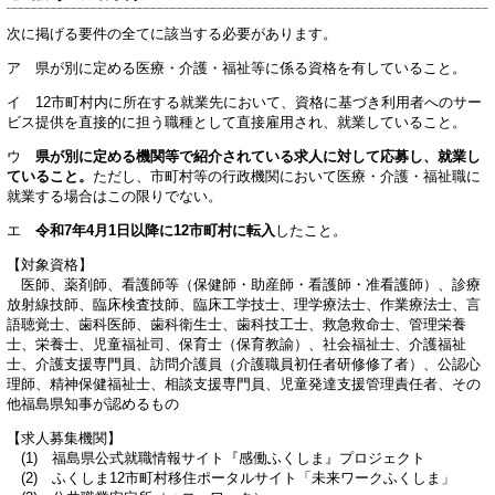
次に掲げる要件の全てに該当する必要があります。
ア 県が別に定める医療・介護・福祉等に係る資格を有していること。
イ 12市町村内に所在する就業先において、資格に基づき利用者へのサー
ビス提供を直接的に担う職種として直接雇用され、就業していること。
ウ
県が別に定める機関等で紹介されている求人に対して応募し、就業し
ていること。
ただし、市町村等の行政機関において医療・介護・福祉職に
就業する場合はこの限りでない。
エ
令和7年4月1日以降に12市町村に転入
したこと。
【対象資格】
医師、薬剤師、看護師等（保健師・助産師・看護師・准看護師）、診療
放射線技師、臨床検査技師、臨床工学技士、理学療法士、作業療法士、言
語聴覚士、歯科医師、歯科衛生士、歯科技工士、救急救命士、管理栄養
士、栄養士、児童福祉司、保育士（保育教諭）、社会福祉士、介護福祉
士、介護支援専門員、訪問介護員（介護職員初任者研修修了者）、公認心
理師、精神保健福祉士、相談支援専門員、児童発達支援管理責任者、その
他福島県知事が認めるもの
【求人募集機関】
(1) 福島県公式就職情報サイト『感働ふくしま』プロジェクト
(2) ふくしま12市町村移住ポータルサイト「未来ワークふくしま」