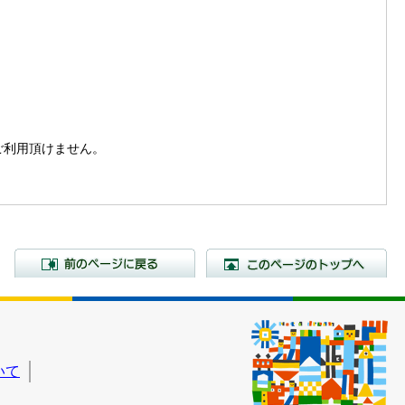
。
はご利用頂けません。
前のページに戻る
こ
いて