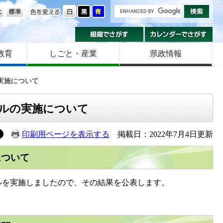
の大きさ
色を変える
組織でさがす
カ
教育
しごと・産業
県政情報
実施について
ルの実施について
印刷用ページを表示する
掲載日：2022年7月4日更新
について
を実施しましたので、その結果を公表します。