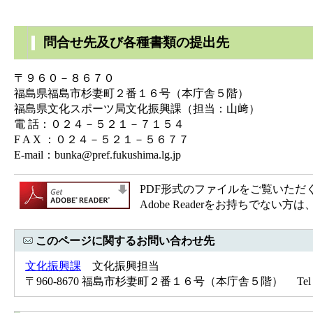
問合せ先及び各種書類の提出先
〒９６０－８６７０
福島県福島市杉妻町２番１６号（本庁舎５階）
福島県文化スポーツ局文化振興課（担当：山﨑）
電 話：０２４－５２１－７１５４
F A X ：０２４－５２１－５６７７
E-mail：
bunka@pref.fukushima.lg.jp
PDF形式のファイルをご覧いただく場合
Adobe Readerをお持ちで
このページに関するお問い合わせ先
文化振興課
文化振興担当
〒960-8670 福島市杉妻町２番１６号（本庁舎５階） Tel：024-