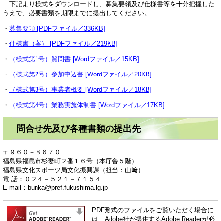
下記より様式をダウンロードし、募集要領及び仕様書等を十分把握した
うえで、必要書類を期限までに提出してください。
・
募集要項 [PDFファイル／336KB]
・
仕様書（案） [PDFファイル／219KB]
・
（様式第1号）質問書 [Wordファイル／15KB]
・
（様式第2号）参加申込書 [Wordファイル／20KB]
・
（様式第3号）事業者概要 [Wordファイル／18KB]
・
（様式第4号）業務実施体制書 [Wordファイル／17KB]
問合せ先及び各種書類の提出先
〒９６０－８６７０
福島県福島市杉妻町２番１６号（本庁舎５階）
福島県文化スポーツ局文化振興課（担当：山﨑）
電 話：０２４－５２１－７１５４
E-mail：
bunka@pref.fukushima.lg.jp
PDF形式のファイルをご覧いただく場合に
は、Adobe社が提供するAdobe Readerが必