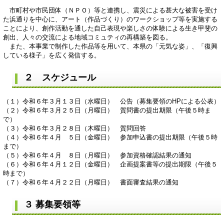
市町村や市民団体（ＮＰＯ）等と連携し、震災による甚大な被害を受け
た浜通りを中心に、アート（作品づくり）のワークショップ等を実施する
ことにより、創作活動を通した自己表現や楽しさの体験による生き甲斐の
創出、人々の交流による地域コミュティの再構築を図る。
また、本事業で制作した作品等を用いて、本県の「元気な姿」、「復興
している様子」を広く発信する。
２ スケジュール
（１）令和６年３月１３日（水曜日） 公告（募集要領のHPによる公表）
（２）令和６年３月２５日（月曜日） 質問書の提出期限（午後５時ま
で）
（３）令和６年３月２８日（木曜日） 質問回答
（４）令和６年４月 ５日（金曜日） 参加申込書の提出期限（午後５時
まで）
（５）令和６年４月 ８日（月曜日） 参加資格確認結果の通知
（６）令和６年４月１２日（金曜日） 企画提案書等の提出期限（午後５
時まで）
（７）令和６年４月２２日（月曜日） 書面審査結果の通知
３ 募集要領等