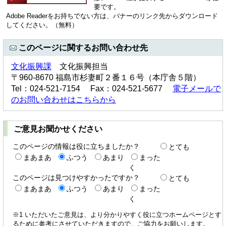
要です。
Adobe Readerをお持ちでない方は、バナーのリンク先からダウンロード
してください。（無料）
このページに関するお問い合わせ先
文化振興課
文化振興担当
〒960-8670 福島市杉妻町２番１６号（本庁舎５階）
Tel：024-521-7154 Fax：024-521-5677
電子メールで
のお問い合わせはこちらから
ご意見お聞かせください
このページの情報は役に立ちましたか？
とても
まあまあ
ふつう
あまり
まった
く
このページは見つけやすかったですか？
とても
まあまあ
ふつう
あまり
まった
く
※1 いただいたご意見は、より分かりやすく役に立つホームページとす
るために参考にさせていただきますので、ご協力をお願いします。