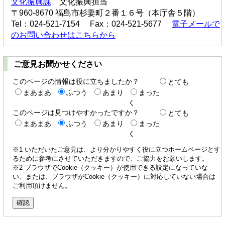
文化振興課
文化振興担当
〒960-8670 福島市杉妻町２番１６号（本庁舎５階）
Tel：024-521-7154 Fax：024-521-5677
電子メールで
のお問い合わせはこちらから
ご意見お聞かせください
このページの情報は役に立ちましたか？
とても
まあまあ
ふつう
あまり
まった
く
このページは見つけやすかったですか？
とても
まあまあ
ふつう
あまり
まった
く
※1 いただいたご意見は、より分かりやすく役に立つホームページとす
るために参考にさせていただきますので、ご協力をお願いします。
※2 ブラウザでCookie（クッキー）が使用できる設定になっていな
い、または、ブラウザがCookie（クッキー）に対応していない場合は
ご利用頂けません。