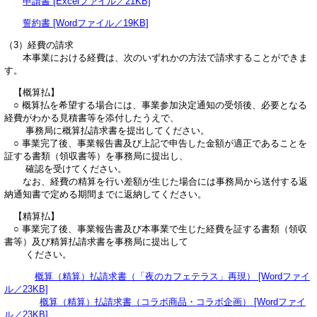
申請書 [Excelファイル／21KB]
誓約書 [Wordファイル／19KB]
（3）経費の請求
本事業における経費は、次のいずれかの方法で請求することができま
す。
【概算払】
○ 概算払を希望する場合には、事業参加決定通知の受領後、必要となる
経費がわかる見積書等を添付したうえで、
事務局に概算払請求書を提出してください。
○ 事業完了後、事業報告書及び上記で申告した金額が適正であることを
証する書類（領収書等）を事務局に提出し、
確認を受けてください。
なお、経費の精算を行い差額が生じた場合には事務局から送付する返
納通知書で定める期間までに返納してください。
【精算払】
○ 事業完了後、事業報告書及び本事業で生じた経費を証する書類（領収
書等）及び精算払請求書を事務局に提出して
ください。
概算（精算）払請求書（「夜のカフェテラス」再現） [Wordファイ
ル／23KB]
概算（精算）払請求書（コラボ商品・コラボ企画） [Wordファイ
ル／23KB]