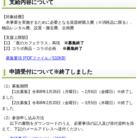
支給内容について
【対象経費】
本事業を実施するために必要となる資器材購入費（※消耗品に限る）、
物品レンタル費、設置・撤去費、企画費
【支援上限額】
【1】「夜のカフェテラス」再現
※
募集終了
【2】コラボ商品・コラボ企画
※募集終了
募集要項 [PDFファイル／532KB]
申請受付について※終了しました
（1）募集期間
【1次募集】令和8年1月26日（月曜日）～2月6日（金曜日）※終了し
ました
【2次募集】令和8年2月20日（金曜日）～3月5日（木曜日）※終了し
ました
（2）参加申し込み方法
以下の書類をダウンロードのうえ、必要事項の記入及び添付資料を添
えて、下記のメールアドレスへ送付ください。