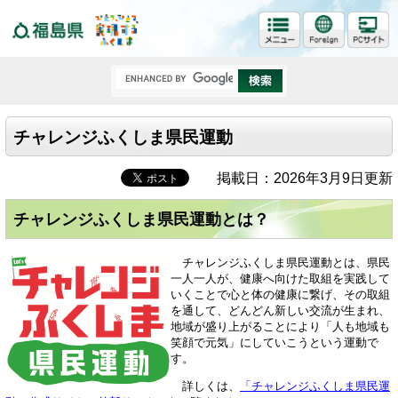
福島県
チャレンジふくしま県民運動
掲載日：2026年3月9日更新
チャレンジふくしま県民運動とは？
チャレンジふく
しま県民運動とは、県民
一人一人が、健康へ向けた取組を実践して
いくことで心と体の健康に繋げ、その取組
を通して、どんどん新しい交流が生まれ、
地域が盛り上がることにより「人も地域も
笑顔で元気」にしていこうという運動で
す。
詳しくは、
「チャレンジふくしま県民運