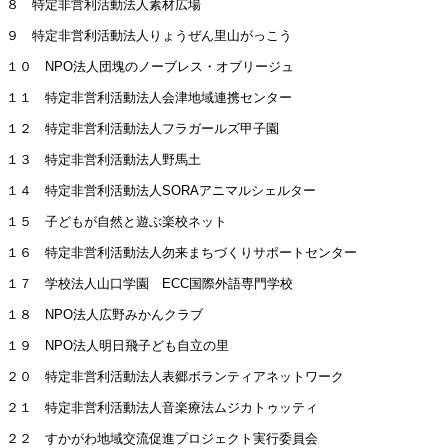
８ 特定非営利活動法人素材広場
９ 特定非営利活動法人りょうぜん里山がっこう
１０ NPO法人団塊のノーブレス・オブリージュ
１１ 特定非営利活動法人会津地域連携センター
１２ 特定非営利活動法人フラガールズ甲子園
１３ 特定非営利活動法人野馬土
１４ 特定非営利活動法人SORAアニマルシェルター
１５ 子どもが自然と遊ぶ楽校ネット
１６ 特定非営利活動法人勿来まちづくりサポートセンター
１７ 学校法人山口学園 ECC国際外語専門学校
１８ NPO法人広野みかんクラブ
１９ NPO法人明日飛子ども自立の里
２０ 特定非営利活動法人表郷ボランティアネットワーク
２１ 特定非営利活動法人音楽療法ムジカトゥッティ
２２ すかがわ地域交流促進プロジェクト実行委員会