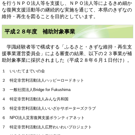
を行うＮＰＯ法人等を支援し、ＮＰＯ法人等によるきめ細か
な復興支援活動等の継続的な実施を通じて、本県のきずなの
維持・再生を図ることを目的としています。
平成２８年度 補助対象事業
学識経験者等で構成する「ふるさと・きずな維持・再生支
援事業運営委員会」による審査の結果、以下の２３事業が補
助対象事業に採択されました（平成２８年６月１日付け）。
１ いいたてまでいの会
２ 特定非営利活動法人ハッピーロードネット
３ 一般社団法人Bridge for Fukushima
４ 特定非営利活動法人みんな共和国
５ 特定非営利活動法人いいざかサポーターズクラブ
６ NPO法人災害復興支援ボランティアネット
７ 特定非営利活動法人広野わいわいプロジェクト