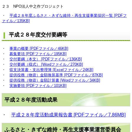
２３ NPO法人中之作プロジェクト
・
平成２８年度ふるさと・きずな維持・再生支援事業採択一覧 [PDFフ
ァイル／135KB]
平成２８年度交付要綱等
・
事業の概要 [PDFファイル／46KB]
・
募集要項 [PDFファイル／195KB]
・
交付要綱（本文） [PDFファイル／136KB]
・
交付要綱（様式） [Wordファイル／270KB]
・
収支決算書・支出整理簿 [Excelファイル／24KB]
・
提供役務（物資）金額換算基準 [PDFファイル／87KB]
・
提供役務（物資）金額計算書 [Wordファイル／34KB]
・
実施要領 [PDFファイル／101KB]
平成２８年度活動成果
・
平成２８年度活動成果報告書 [PDFファイル／7.86MB]
ふるさと・きずな維持・再生支援事業運営委員会