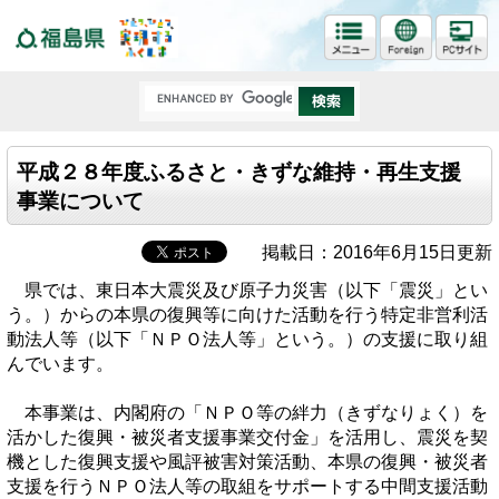
福島県
平成２８年度ふるさと・きずな維持・再生支援
事業について
掲載日：2016年6月15日更新
県では、東日本大震災及び原子力災害（以下「震災」とい
う。）からの本県の復興等に向けた活動を行う特定非営利活
動法人等（以下「ＮＰＯ法人等」という。）の支援に取り組
んでいます。
本事業は、内閣府の「ＮＰＯ等の絆力（きずなりょく）を
活かした復興・被災者支援事業交付金」を活用し、震災を契
機とした復興支援や風評被害対策活動、本県の復興・被災者
支援を行うＮＰＯ法人等の取組をサポートする中間支援活動