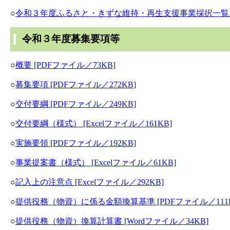
○
令和３年度ふるさと・きずな維持・再生支援事業採択一覧（二次
令和３年度募集要項等
○
概要 [PDFファイル／73KB]
○
募集要項 [PDFファイル／272KB]
○
交付要綱 [PDFファイル／249KB]
○
交付要綱（様式） [Excelファイル／161KB]
○
実施要領 [PDFファイル／192KB]
○
事業提案書（様式） [Excelファイル／61KB]
○
記入上の注意点 [Excelファイル／292KB]
○
提供役務（物資）に係る金額換算基準 [PDFファイル／111K
○
提供役務（物資）換算計算書 [Wordファイル／34KB]