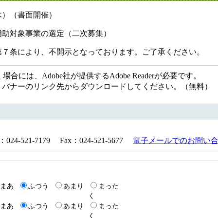
木）（書面開催）
補助対象事業の選定（二次募集）
第７条により、不開示となっております。ご了承ください。
には、Adobe社が提供するAdobe Readerが必要です。
ない方は、バナーのリンク先からダウンロードしてください。（無料）
521-7179 Fax：024-521-5677
電子メールでのお問い
まあ
ふつう
あまり
まった
く
まあ
ふつう
あまり
まった
く