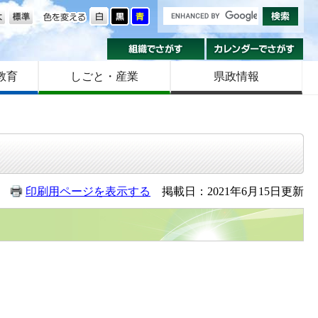
の大きさ
色を変える
組織でさがす
カ
教育
しごと・産業
県政情報
印刷用ページを表示する
掲載日：2021年6月15日更新