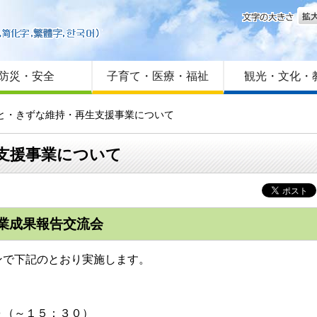
文字
はじめての方へ
Foreign language
サイトマップ
防災・安全
子育て・医療・福祉
観光・文化・
さと・きずな維持・再生支援事業について
支援事業について
業成果報告交流会
ンで下記のとおり実施します。
（～１５：３０）