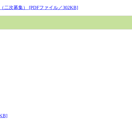
募集） [PDFファイル／302KB]
B]