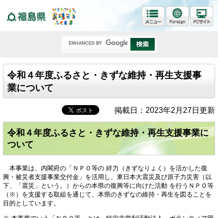
福島県
令和４年度ふるさと・きずな維持・再生支援事
業について
掲載日：2023年2月27日更新
令和４年度ふるさと・きずな維持・再生支援事業に
ついて
本事業は、内閣府の「ＮＰＯ等の 絆力（きずなりょく）を活かした復
興・被災者支援事業交付金」を活用し、東日本大震災及び原子力災害（以
下、「震災」という。）からの本県の復興等に向けた活動 を行うＮＰＯ等
（※）を支援する取組を通じて、本県のきずなの維持・再生を図ることを
目的としています。