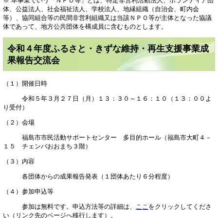
※ 本事業でいう「ＮＰＯ等」とは、特定非営利活動法人、ボランティア団
体、公益法人、社会福祉法人、学校法人、地縁組織（自治会、町内会
等）、協同組合等の民間非営利組織又は当該ＮＰＯ等が主体となった協議
体であって、地方公共団体を構成員に含むものとします。
令和４年度ふるさと・きずな維持・再生支援事業成
果報告交流会
（１）開催日時
令和５年３月２７日（月）１３：３０～１６：１０（１３：００よ
り受付）
（２）会場
福島市市民活動サポートセンター 多目的ホール（福島市大町４－
１５ チェンバおおまち３階）
（３）内容
各団体からの成果報告発表（１団体あたり６分程度）
（４）参加申込等
参加は無料です。申込方法等の詳細は、
ここ
をクリックしてくださ
い（リンク先のページへ移行します）。