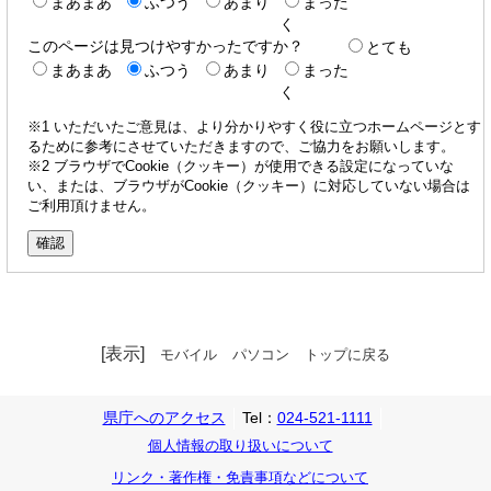
まあまあ
ふつう
あまり
まった
く
このページは見つけやすかったですか？
とても
まあまあ
ふつう
あまり
まった
く
※1 いただいたご意見は、より分かりやすく役に立つホームページとす
るために参考にさせていただきますので、ご協力をお願いします。
※2 ブラウザでCookie（クッキー）が使用できる設定になっていな
い、または、ブラウザがCookie（クッキー）に対応していない場合は
ご利用頂けません。
[表示]
モバイル
パソコン
トップに戻る
県庁へのアクセス
Tel：
024-521-1111
個人情報の取り扱いについて
リンク・著作権・免責事項などについて