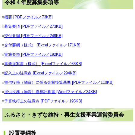
令和４年度募集要項等
○
概要 [PDFファイル／73KB]
○
募集要項 [PDFファイル／273KB]
○
交付要綱 [PDFファイル／249KB]
○
交付要綱（様式） [Excelファイル／171KB]
○
実施要領 [PDFファイル／192KB]
○
事業提案書（様式） [Excelファイル／63KB]
○
記入上の注意点 [Excelファイル／294KB]
○
提供役務（物資）に係る金額換算基準 [PDFファイル／110KB]
○
提供役務（物資）換算計算書 [Wordファイル／34KB]
○
予算執行上の注意点 [PDFファイル／195KB]
ふるさと・きずな維持・再生支援事業運営委員会
設置要綱等