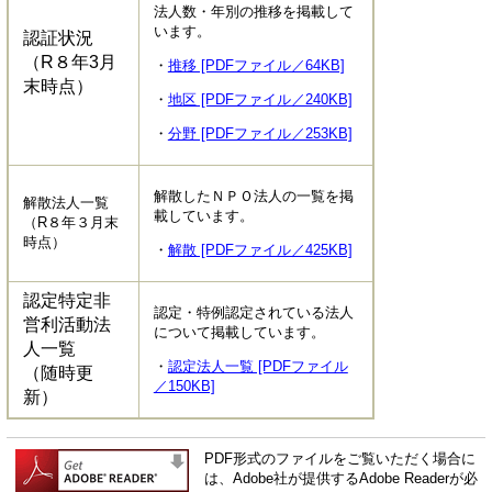
法人数・年別の推移を掲載して
います。
認証状況
（R８年3月
・
推移 [PDFファイル／64KB]
末時点）
・
地区 [PDFファイル／240KB]
・
分野 [PDFファイル／253KB]
解散したＮＰＯ法人の一覧を掲
解散法人一覧
載しています。
（R８年３月末
時点）
・
解散 [PDFファイル／425KB]
認定特定非
認定・特例認定されている法人
営利活動法
について掲載しています。
人一覧
・
認定法人一覧 [PDFファイル
（随時更
／150KB]
新）
PDF形式のファイルをご覧いただく場合に
は、Adobe社が提供するAdobe Readerが必