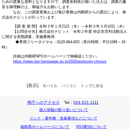
ための貴重な資料となりますので、調査依頼状が届いた法人は、調査の趣
旨を御理解の上、御協力をお願いします。
なお、この調査業務および集計業務は内閣府からの委託により、株
式会社ナビットが行っています。
【調 査 期 間】令和３年１月21日（木）～令和３年３月10日（水）
【お問合せ先】株式会社ナビット「令和２年度 特定非営利活動法人
に関する実態調査」実施事務局
◆専用フリーダイヤル：0120-964-603（受付時間：平日10時～18
時）
詳細は内閣府NPOホームページで御確認ください。
https://www.npo-homepage.go.jp/2020npohoujin-chousa
[表示]
モバイル
パソコン
トップに戻る
県庁へのアクセス
Tel：
024-521-1111
個人情報の取り扱いについて
リンク・著作権・免責事項などについて
福島県ホームページについて
RSS配信について