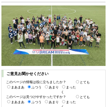
ご意見お聞かせください
このページの情報は役に立ちましたか？
とても
まあまあ
ふつう
あまり
まった
く
このページは見つけやすかったですか？
とても
まあまあ
ふつう
あまり
まった
く