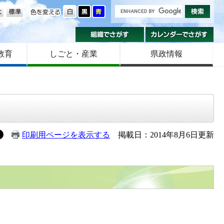
の大きさ
色を変える
組織でさがす
カ
教育
しごと・産業
県政情報
印刷用ページを表示する
掲載日：2014年8月6日更新