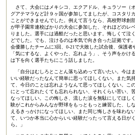
さて、大会にはメキシコ、エクアドル、キュラソー（オ
グアテマラなど計９ヶ国が参加してましたが、コスタリ
ことができませんでした。例えて言うなら、高校野球創
が甲子園常連校ばかりの大会に参加した、それほどのレ
りました。選手には過酷だったと思います。悔しくて泣
どでした。でも、泣けるのは本気で向き合った証拠です
会優勝したチームに3回、0-21で大敗した試合後、保護
「気にするな、よくやった、忘れよう」、そう声をかけ
は下を向く選手たちにこう話しました。
「自分はむしろとことん落ち込めって言いたい。今はま
いい経験だったなんて簡単に思ってほしくない。また気
て、今日のことは忘れようなんて思ってほしくない。こ
にとって忘れたくても忘れられない、それくらい苦い、
なってほしい。この悔しさ、流した涙を無駄にしてほし
験がこれからみんなが野球をもっともっと練習した、し
えるきっかけになってほしい、また同じ悔しさを味わな
て、いつか本当に心からいい経験だったって言える日が
ら。」