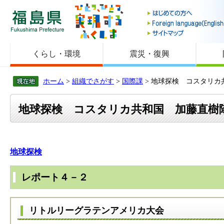
福島県
くらし・環境
震災・復興
ホーム
>
組織でさがす
>
国際課
> 地球探検 コスタリ
地球探検 コスタリカ共和国 加藤直樹
地球探検
レポート４－２
リトルリーグラテンアメリカ大会