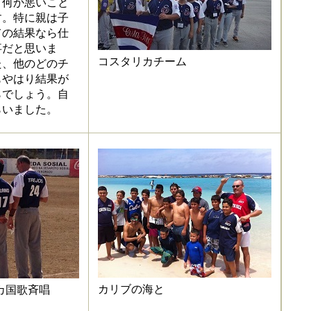
何か悪いこと
す。特に親は子
ての結果なら仕
事だと思いま
コスタリカチーム
た、他のどのチ
もやはり結果が
らでしょう。自
らいました。
カリブの海と
カ国歌斉唱