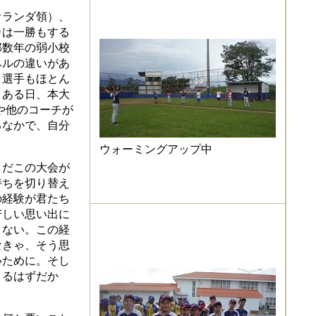
ランダ領）、
カは一勝もする
部数年の弱小校
ベルの違いがあ
く選手もほとん
。ある日、本大
者や他のコーチが
るなかで、自分
ウォーミングアップ中
だこの大会が
持ちを切り替え
の経験が君たち
苦しい思い出に
くない。この経
なきゃ、そう思
いために。そし
くるはずだか