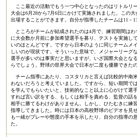
ここ最近の活動でもう一つ中心となったのはリトルリー
大会は6月28から7月6日にかけて実施されました。この
出場することができます。自分が指導したチームは11－1
ところがチームが結成されたのは4月で、練習期間はわ
に大会数か月前に参加希望選手を募り、テストを実施し
いのほとんどです。ですから日本のように同じチームメ
しいのが現状です。そういった意味で、メジャーリーグ
選手が多いのは事実だと思いますが、いざ国際大会とな
らでしょう。野球の世界大会で日本が二度も優勝できた
チーム指導にあたり、コスタリカと言えば比較的中南米
わないだろうと考えていました。ですから、短い期間で
を学んでもらいたいと、技術的なこと以上に心がけて選
すれば言い訳をする、もしくは相手を責める、監督の話
相手に勝てるわけがありません。しかし、ひたむきに練
指導してきました。時には日本の高校野球のビデオを見
も一緒がプレーや態度の手本を示したり、自分の指導の
た。