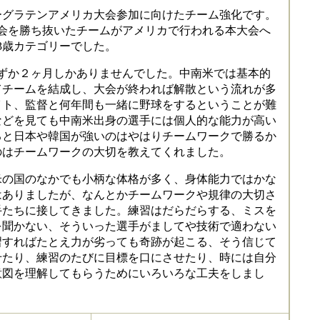
グラテンアメリカ大会参加に向けたチーム強化です。
大会を勝ち抜いたチームがアメリカで行われる本大会へ
3歳カテゴリーでした。
ずか２ヶ月しかありませんでした。中南米では基本的
てチームを結成し、大会が終われば解散という流れが多
イト、監督と何年間も一緒に野球をするということが難
などを見ても中南米出身の選手には個人的な能力が高い
ると日本や韓国が強いのはやはりチームワークで勝るか
のはチームワークの大切を教えてくれました。
の国のなかでも小柄な体格が多く、身体能力ではかな
はありましたが、なんとかチームワークや規律の大切さ
手たちに接してきました。練習はだらだらする、ミスを
を聞かない、そういった選手がましてや技術で適わない
習すればたとえ力が劣っても奇跡が起こる、そう信じて
せたり、練習のたびに目標を口にさせたり、時には自分
意図を理解してもらうためにいろいろな工夫をしまし