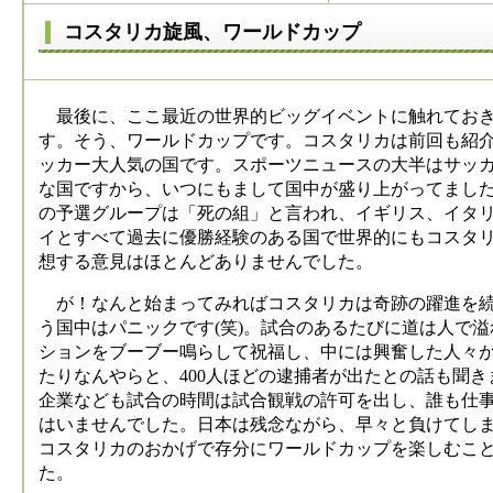
コスタリカ旋風、ワールドカップ
最後に、ここ最近の世界的ビッグイベントに触れておき
す。そう、ワールドカップです。コスタリカは前回も紹
ッカー大人気の国です。スポーツニュースの大半はサッ
な国ですから、いつにもまして国中が盛り上がってまし
の予選グループは「死の組」と言われ、イギリス、イタ
イとすべて過去に優勝経験のある国で世界的にもコスタ
想する意見はほとんどありませんでした。
が！なんと始まってみればコスタリカは奇跡の躍進を続
う国中はパニックです(笑)。試合のあるたびに道は人で
ションをブーブー鳴らして祝福し、中には興奮した人々
たりなんやらと、400人ほどの逮捕者が出たとの話も聞き
企業なども試合の時間は試合観戦の許可を出し、誰も仕
はいませんでした。日本は残念ながら、早々と負けてし
コスタリカのおかげで存分にワールドカップを楽しむこ
た。