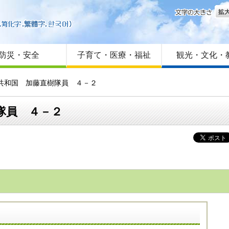
文字
はじめての方へ
Foreign language
サイトマップ
防災・安全
子育て・医療・福祉
観光・文化・
カ共和国 加藤直樹隊員 ４－２
隊員 ４－２