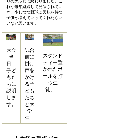
りの大成功に終わりました。こ
れが毎年継続して開催されてい
き、少しづつ野球に興味を持つ
子供が増えていってくれたらい
いなと思います。
大会
試合
スタンド
当
前に
ティー置
日。
掛け
かれたボ
子ど
声を
ールを打
もた
かけ
つ生
ちに
る子
徒。
説明
ども
しま
たち
す。
と大
学
生。