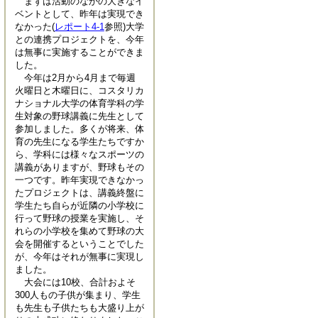
まずは活動のなかの大きなイ
ベントとして、昨年は実現でき
なかった(
レポート4-1
参照)大学
との連携プロジェクトを、今年
は無事に実施することができま
した。
今年は2月から4月まで毎週
火曜日と木曜日に、コスタリカ
ナショナル大学の体育学科の学
生対象の野球講義に先生として
参加しました。多くが将来、体
育の先生になる学生たちですか
ら、学科には様々なスポーツの
講義がありますが、野球もその
一つです。昨年実現できなかっ
たプロジェクトは、講義終盤に
学生たち自らが近隣の小学校に
行って野球の授業を実施し、そ
れらの小学校を集めて野球の大
会を開催するということでした
が、今年はそれが無事に実現し
ました。
大会には10校、合計およそ
300人もの子供が集まり、学生
も先生も子供たちも大盛り上が