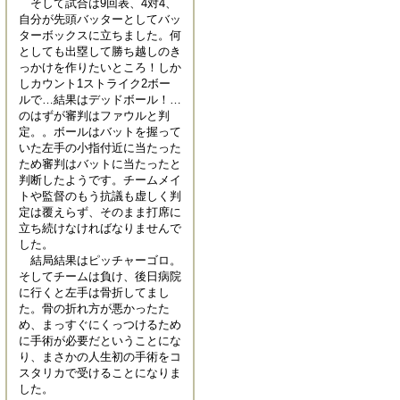
そして試合は9回表、4対4、
自分が先頭バッターとしてバッ
ターボックスに立ちました。何
としても出塁して勝ち越しのき
っかけを作りたいところ！しか
しカウント1ストライク2ボー
ルで…結果はデッドボール！…
のはずが審判はファウルと判
定。。ボールはバットを握って
いた左手の小指付近に当たった
ため審判はバットに当たったと
判断したようです。チームメイ
トや監督のもう抗議も虚しく判
定は覆えらず、そのまま打席に
立ち続けなければなりませんで
した。
結局結果はピッチャーゴロ。
そしてチームは負け、後日病院
に行くと左手は骨折してまし
た。骨の折れ方が悪かったた
め、まっすぐにくっつけるため
に手術が必要だということにな
り、まさかの人生初の手術をコ
スタリカで受けることになりま
した。