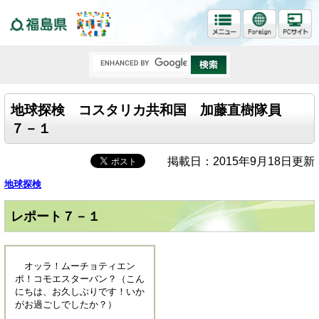
福島県
地球探検 コスタリカ共和国 加藤直樹隊員
７－１
掲載日：2015年9月18日更新
地球探検
レポート７－１
オッラ！ムーチョティエン
ポ！コモエスターバン？（こん
にちは、お久しぶりです！いか
がお過ごしでしたか？）