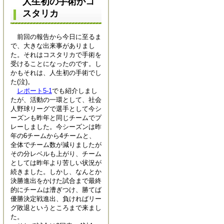
人生初の手術がコ
スタリカ
前回の報告から今日に至るま
で、大きな出来事がありまし
た。それはコスタリカで手術を
受けることになったのです。し
かもそれは、人生初の手術でし
た(泣)。
レポート5-1
でも紹介しまし
たが、活動の一環として、社会
人野球リーグで選手として今シ
ーズンも昨年と同じチームでプ
レーしました。今シーズンは昨
年の6チームから4チームと、
全体でチーム数が減りましたが
その分レベルも上がり、チーム
としては昨年より苦しい状況が
続きました。しかし、なんとか
決勝進出をかけた試合まで最終
的にチームは漕ぎつけ、勝てば
優勝決定戦進出、負ければリー
グ敗退というところまで来まし
た。