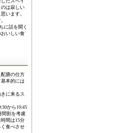
労したスペイ
うのは寂しい
と思います。
す。
ちに話を聞く
のおいしい食
た配膳の仕方
て基本的には
働きに来るス
から10:45
の時間割を考慮
時間は15分
早く食べさせ