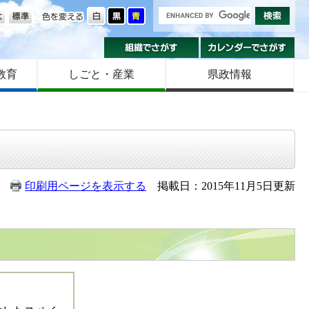
の大きさ
色を変える
組織でさがす
カ
教育
しごと・産業
県政情報
印刷用ページを表示する
掲載日：2015年11月5日更新