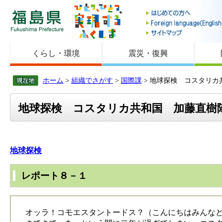
福島県
くらし・環境
震災・復興
ホーム
>
組織でさがす
>
国際課
> 地球探検 コスタリ
地球探検 コスタリカ共和国 加藤直樹
地球探検
レポート８－１
オッラ！コモエスタントードス？（こんにちはみんなど