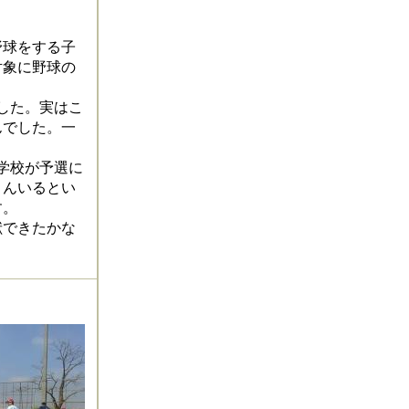
野球をする子
対象に野球の
した。実はこ
んでした。一
学校が予選に
さんいるとい
す。
献できたかな