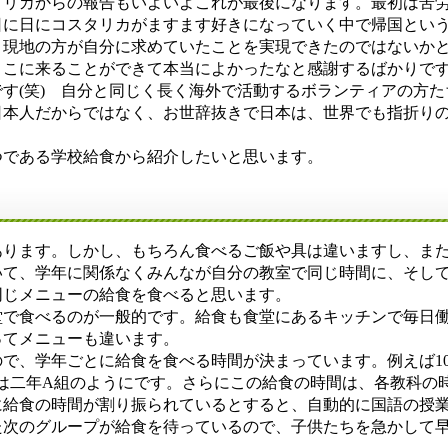
リカからの報告もいよいよこれが最後になります。最初は苦
日に日にコスタリカがますます好きになっていく中で帰国とい
、現地の方が自分に求めていたことを実現できたのではないか
ここに来ることができて本当によかったなと感謝するばかりで
す(笑) 自分と同じく長く海外で活動するボランティアの方た
日本人だからではなく、お世辞抜きで日本は、世界でも指折り
である学校給食から紹介したいと思います。
ります。しかし、もちろん食べるご飯や具は違いますし、ま
いて、学年に関係なくみんなが自分の教室で同じ時間に、そし
同じメニューの給食を食べると思います。
で食べるのが一般的です。給食も食堂にあるキッチンで毎日
ってメニューも違います。
学年ごとに給食を食べる時間が決まっています。例えば10:30
から11:15は二年A組のようにです。さらにこの給食の時間は、各教科
給食の時間が割り振られているとすると、自動的に国語の授業
た次のグループが給食を待っているので、子供たちを急かして