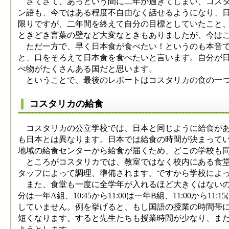
さてさて、あっという間に二年が過ぎてしまい、コスタ
ン語も、今ではある程度不自由なく話せるようになり、
限りですが、二年間を終えて自分の目標としていたこと
ときどき言葉の壁など大変なときもありましたが、今は
ただ一方で、早く日本食が食べたい！というのも本音で
と、口をそろえて日本食を食べたいと言います。自分が
べ物がたくさんある国だと思います。
ということで、最後のレポートはコスタリカの食の一つ
コスタリカの給食
コスタリカの公立学校では、日本と同じように給食があ
も日本とは異なります。日本では給食の時間が決まって
地域の給食センターから給食が届くため、どこの学校も
ところがコスタリカでは、教室ではなく校内にある食堂
タッフによって調理、準備されます。ですから学校によ
また、食堂も一度に全学年が入れるほど大きくはないので、
分は一年A組、10:45から11:00は一年B組、11:00
していません。例を挙げると、もし国語の授業の時間帯に
短くなります。すると先生たちも授業時間が少なり、ま