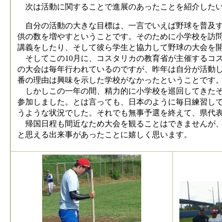
次は活動に関することで進展のあったことを紹介したい
自分の活動の大きな目標は、一言でいえば野球を普及す
供の数を増やすということです。そのために小学校を訪
講義をしたり、そして彼ら学生と協力して野球の大会を
そしてこの10月に、コスタリカの教育省が主催するコス
の大会は毎年行われているのですが、昨年は自分が活動
番の理由は興味を示した学校がなかったということです
しかしこの一年の間、精力的に小学校を巡回してきたそ
参加しました。とは言っても、日本のように毎日練習し
うような状況でした。それでも無事予選を終えて、県代表
帰国日程も間近なため大会を観ることはできませんが、
と思える出来事があったことに嬉しく思います。