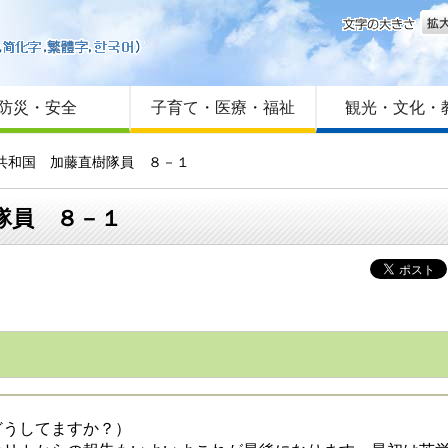
文字
はじめての方へ
Foreign language
サイトマップ
防災・安全
子育て・医療・福祉
観光・文化・
カ共和国 加藤直樹隊員 ８－１
隊員 ８－１
うしてますか？）