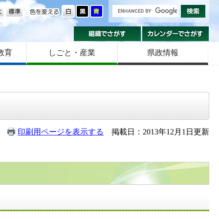
の大きさ
色を変える
組織でさがす
カ
教育
しごと・産業
県政情報
印刷用ページを表示する
掲載日：2013年12月1日更新