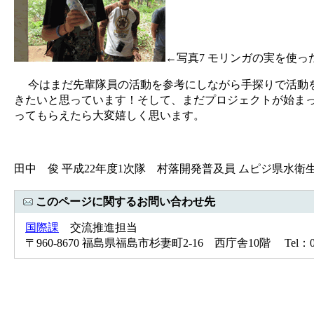
←写真7 モリンガの実を使っ
今はまだ先輩隊員の活動を参考にしながら手探りで活動を
きたいと思っています！そして、まだプロジェクトが始ま
ってもらえたら大変嬉しく思います。
田中 俊 平成22年度1次隊 村落開発普及員 ムピジ県水衛
このページに関するお問い合わせ先
国際課
交流推進担当
〒960-8670 福島県福島市杉妻町2-16 西庁舎10階 Tel：024-