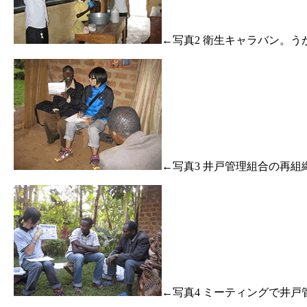
←写真2 衛生キャラバン。う
←写真3 井戸管理組合の再組
←写真4 ミーティングで井