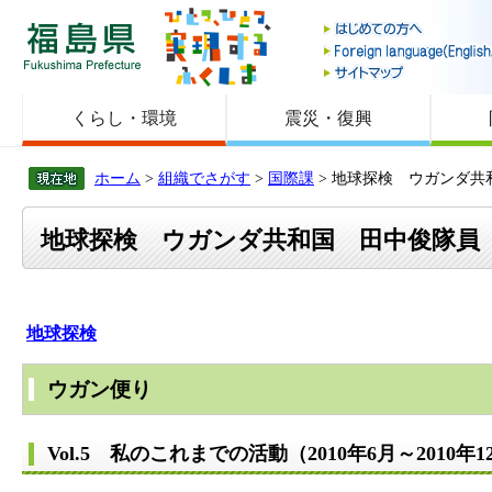
福島県
くらし・環境
震災・復興
ホーム
>
組織でさがす
>
国際課
> 地球探検 ウガンダ共
地球探検 ウガンダ共和国 田中俊隊員
地球探検
ウガン便り
Vol.5 私のこれまでの活動（2010年6月～2010年1