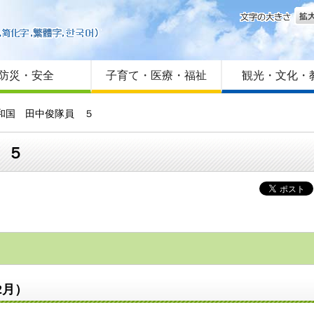
文字
はじめての方へ
Foreign language
サイトマップ
防災・安全
子育て・医療・福祉
観光・文化・
和国 田中俊隊員 ５
 ５
2月）