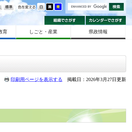
の大きさ
色を変える
組織でさがす
カ
教育
しごと・産業
県政情報
印刷用ページを表示する
掲載日：2026年3月27日更新