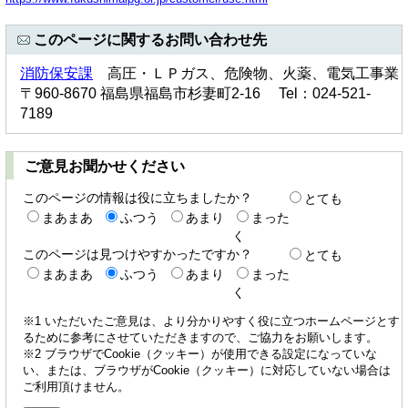
このページに関するお問い合わせ先
消防保安課
高圧・ＬＰガス、危険物、火薬、電気工事業
〒960-8670 福島県福島市杉妻町2-16 Tel：024-521-
7189
ご意見お聞かせください
このページの情報は役に立ちましたか？
とても
まあまあ
ふつう
あまり
まった
く
このページは見つけやすかったですか？
とても
まあまあ
ふつう
あまり
まった
く
※1 いただいたご意見は、より分かりやすく役に立つホームページとす
るために参考にさせていただきますので、ご協力をお願いします。
※2 ブラウザでCookie（クッキー）が使用できる設定になっていな
い、または、ブラウザがCookie（クッキー）に対応していない場合は
ご利用頂けません。