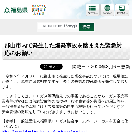
福島県
郡山市内で発生した爆発事故を踏まえた緊急対
応のお願い
掲載日：2020年8月6日更新
令和２年７月３０日に郡山市で発生した爆発事故については、現場検証
が終了し、現在原因究明中ですが、多くの被害及び死傷者が発生しており
ます。
つきましては、ＬＰガス等供給先での事案であることから、ガス販売事
業者等の皆様には供給設備等の点検や一般消費者等の皆様への周知等を、
一般消費者等の皆様にはガス機器等の自主点検等を行っていただくなど、
安全管理の徹底をしていただきますようお願いします。
【参考】一般社団法人福島県ＬＰガス協会ホームページ「ガスを安全に使
うために」
https://www.fukushimalpg.or.jp/customer/use.html