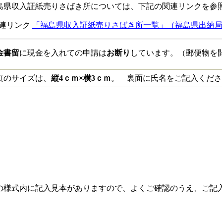
島県収入証紙売りさばき所については、下記の関連リンクを参
連リンク
「福島県収入証紙売りさばき所一覧」（福島県出納
金書留
に現金を入れての申請は
お断り
しています。（郵便物を
真のサイズは、
縦4ｃｍ×横3ｃｍ
。 裏面に氏名をご記入くださ
の様式内に記入見本がありますので、よくご確認のうえ、ご