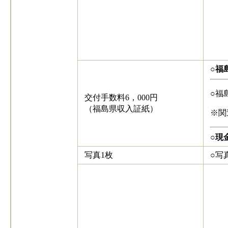
○福
○福
交付手数料6，000円
（福島県収入証紙）
※関
​○
現
写真1枚
○写