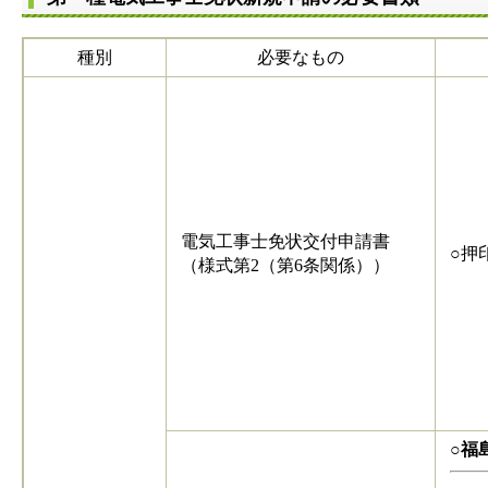
種別
必要なもの
電気工事士免状交付申請書
○押
（様式第2（第6条関係））
○福