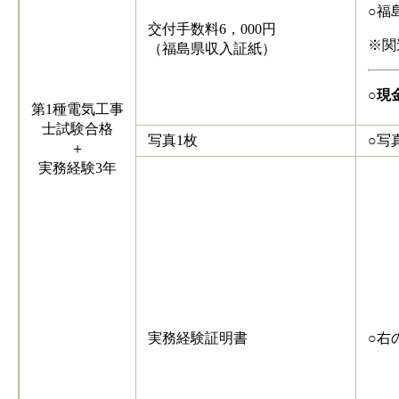
○福
交付手数料6，000円
※関
（福島県収入証紙）
○
現
第1種電気工事
士試験合格
写真1枚
○写
＋
実務経験3年
実務経験証明書
○右