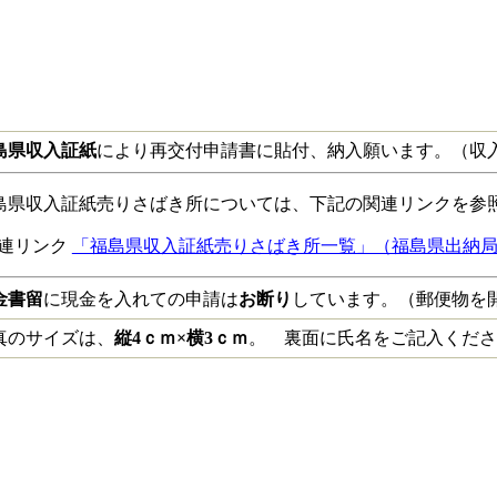
島県収入証紙
により再交付申請書に貼付、納入願います。（収
島県収入証紙売りさばき所については、下記の関連リンクを参
連リンク
「福島県収入証紙売りさばき所一覧」（福島県出納
金書留
に現金を入れての申請は
お断り
しています。（郵便物を
真のサイズは、
縦4ｃｍ×横3ｃｍ
。 裏面に氏名をご記入くだ