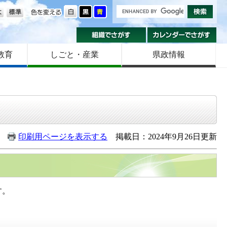
の大きさ
色を変える
組織でさがす
カ
教育
しごと・産業
県政情報
印刷用ページを表示する
掲載日：2024年9月26日更新
す。