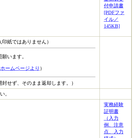
付申請書
[PDFファ
イル／
145KB]
入印紙ではありません）
照願います。
局ホームページより
）
開封せず、そのまま返却します。）
さい。
実務経験
証明書
（入力
例、注意
点、入力