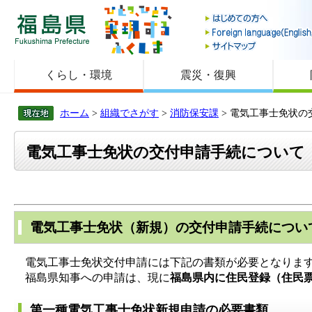
福島県
くらし・環境
震災・復興
ホーム
>
組織でさがす
>
消防保安課
> 電気工事士免状の
電気工事士免状の交付申請手続について
電気工事士免状（新規）の交付申請手続につい
電気工事士免状交付申請には下記の書類が必要となります
福島県知事への申請は、現に
福島県内に住民登録（住民
第一種電気工事士免状新規申請の必要書類