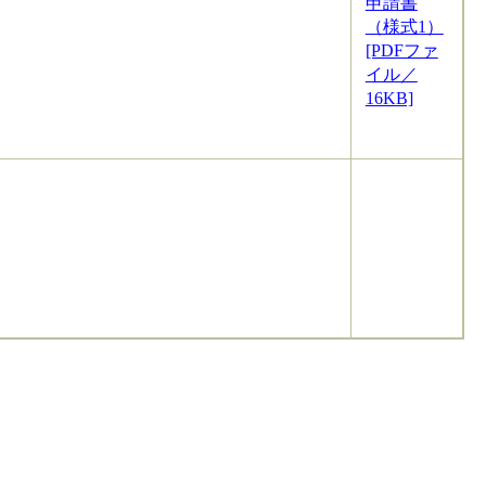
申請書
（様式1）
[PDFファ
イル／
16KB]