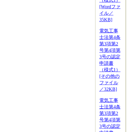
（様式1）
[Wordファ
イル／
35KB]
電気工事
士法第4条
第3項第2
号第4項第
3号の認定
申請書
（様式1）
[その他の
ファイル
／32KB]
電気工事
士法第4条
第3項第2
号第4項第
3号の認定