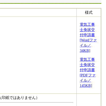
様式
電気工事
士免状交
付申請書
[Wordファ
イル／
34KB]
電気工事
士免状交
付申請書
[PDFファ
イル／
145KB]
入印紙ではありません）