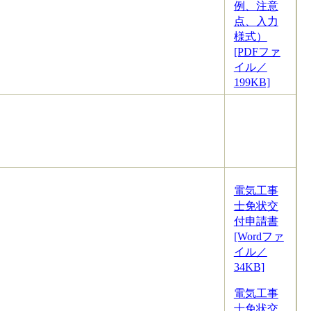
例、注意
点、入力
様式）
[PDFファ
イル／
199KB]
電気工事
士免状交
付申請書
[Wordファ
イル／
34KB]
電気工事
士免状交