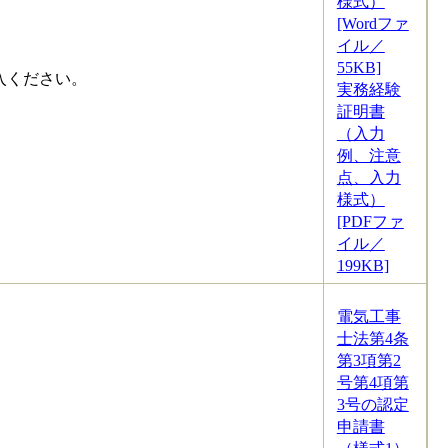
様式）
[Wordファ
イル／
55KB]
記入ください。
実務経験
証明書
（入力
例、注意
点、入力
様式）
[PDFファ
イル／
199KB]
電気工事
士法第4条
第3項第2
号第4項第
3号の認定
申請書