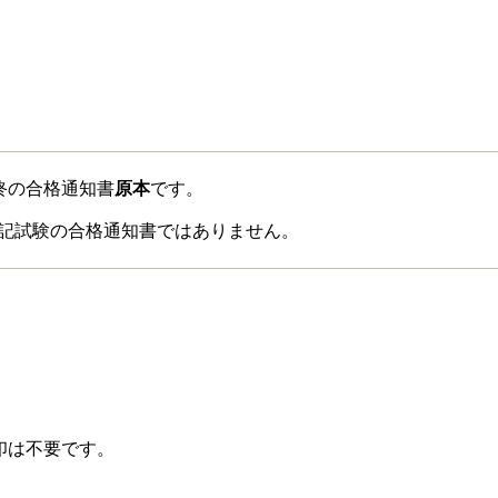
終の合格通知書
原本
です。
記試験の合格通知書ではありません。
印は不要です。