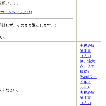
照願います。
局ホームページより
）
開封せず、そのまま返却します。）
い。
実務経験
証明書
（入力
例、注意
点、入力
様式）
[Wordファ
イル／
55KB]
記入ください。
実務経験
証明書
（入力