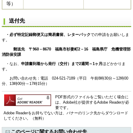
等）
送付先
・
必ず特定記録郵便又は簡易書留、レターパック
での申請をお願いしま
す。
郵送先 〒960－8670 福島市杉妻町2－16 福島県庁 危機管理部
消防保安課
・なお、
申請書到着から発行（交付）まで2週間～1ヶ月
ほどかかりま
す。
お問い合わせ先：電話 024-521-7189（平日 午前8時30分～12時00
分、13時00分～17時15分）
PDF形式のファイルをご覧いただく場合に
は、Adobe社が提供するAdobe Readerが必
要です。
Adobe Readerをお持ちでない方は、バナーのリンク先からダウンロード
してください。（無料）
このページに関するお問い合わせ先