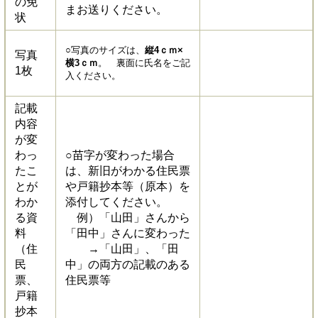
の免
まお送りください。
状
○写真のサイズは、
縦4ｃｍ×
写真
横3ｃｍ
。 裏面に氏名をご記
1枚
入ください。
記載
内容
が変
わっ
○苗字が変わった場合
たこ
は、新旧がわかる住民票
とが
や戸籍抄本等（原本）を
わか
添付してください。
る資
例）「山田」さんから
料
「田中」さんに変わった
（住
→「山田」、「田
民
中」の両方の記載のある
票、
住民票等
戸籍
抄本