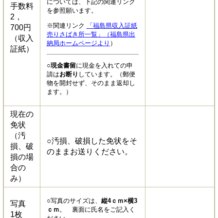
については、下記の関連リンク
手数料
を参照願います。
2，
※関連リンク
「福島県収入証紙
700円
売りさばき所一覧」（福島県出
（収入
納局ホームページより
）
証紙）
○
現金書留
に現金を入れての申
請は
お断り
しています。（郵便
物を開封せず、そのまま返却し
ます。）
現在の
免状
（汚
○汚損、破損した免状をそ
損、破
のままお送りください。
損の場
合の
み）
○写真のサイズは、
縦4ｃｍ×横3
写真
ｃｍ
。 裏面に氏名をご記入く
1枚