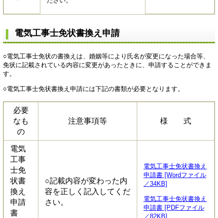
ださい。
電気工事士免状書換え申請
○電気工事士免状の書換えは、婚姻等により氏名が変更になった場合等、
免状に記載されている内容に変更があったときに、申請することができま
す。
○電気工事士免状書換え申請には下記の書類が必要となります。
必要
なも
注意事項等
様 式
の
電気
工事
電気工事士免状書換え
士免
申請書 [Wordファイル
状書
○記載内容が変わった内
／34KB]
換え
容を正しく記入してくだ
電気工事士免状書換え
申請
さい。
申請書 [PDFファイル
書
／82KB]