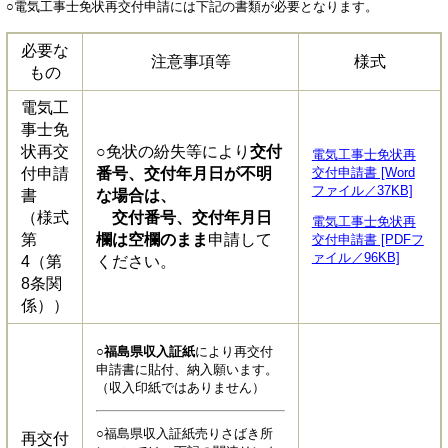
○電気工事士免状再交付申請には下記の書類が必要となります。
必要な
注意事項等
様式
もの
電気工
事士免
状再交
○免状の紛失等により
交付
電気工事士免状再
付申請
番号、交付年月日が不明
交付申請書 [Word
ファイル／37KB]
書
な場合は、
（様式
交付番号、交付年月日
電気工事士免状再
第
欄は空欄のまま
申請して
交付申請書 [PDFフ
ァイル／96KB]
4（第
ください。
8条関
係））
○福島県収入証紙
により再交付
申請書に貼付、納入願います。
（収入印紙ではありません）
○福島県収入証紙売りさばき所
再交付