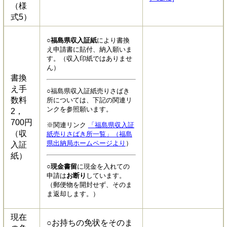
（様
式5）
○福島県収入証紙
により書換
え申請書に貼付、納入願いま
す。（収入印紙ではありませ
ん）
書換
え手
○福島県収入証紙売りさばき
数料
所については、下記の関連リ
ンクを参照願います。
2，
700円
※関連リンク
「福島県収入証
（収
紙売りさばき所一覧」（福島
県出納局ホームページより
）
入証
紙）
○
現金書留
に現金を入れての
申請は
お断り
しています。
（郵便物を開封せず、そのま
ま返却します。）
現在
○お持ちの免状をそのま