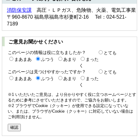
消防保安課
高圧・ＬＰガス、危険物、火薬、電気工事業
〒960-8670 福島県福島市杉妻町2-16 Tel：024-521-
7189
ご意見お聞かせください
このページの情報は役に立ちましたか？
とても
まあまあ
ふつう
あまり
まった
く
このページは見つけやすかったですか？
とても
まあまあ
ふつう
あまり
まった
く
※1 いただいたご意見は、より分かりやすく役に立つホームページとす
るために参考にさせていただきますので、ご協力をお願いします。
※2 ブラウザでCookie（クッキー）が使用できる設定になっていな
い、または、ブラウザがCookie（クッキー）に対応していない場合は
ご利用頂けません。