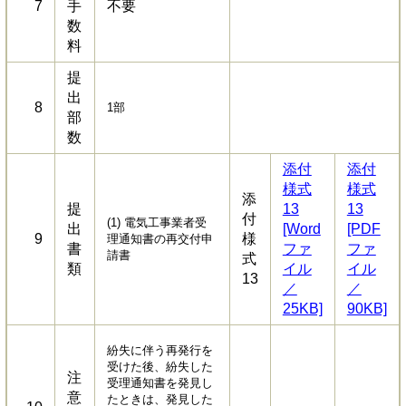
7
手
不要
数
料
提
出
8
1部
部
数
添付
添付
様式
様式
添
提
13
13
付
(1) 電気工事業者受
出
[Word
[PDF
9
様
理通知書の再交付申
書
ファ
ファ
請書
式
類
イル
イル
13
／
／
25KB]
90KB]
紛失に伴う再発行を
受けた後、紛失した
注
受理通知書を発見し
意
たときは、発見した