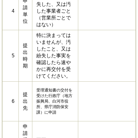
申
失した、又は汚
請
4
した事業者ごと
単
（営業所ごとで
位
はない）
特に決まっては
いませんが、汚
提
したこと、又は
出
5
紛失した事実を
時
確認したら速や
期
かに再交付を受
けてください。
受理通知書の交付を
提
受けた行政庁（地方
6
出
振興局、白河市役
所、県庁消防保安
先
課）に申請
申
請