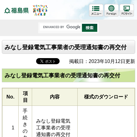
福島県
みなし登録電気工事業者の受理通知書の再交付
掲載日：2023年10月12日更新
みなし登録電気工事業者の受理通知書の再交付
項
No.
内容
様式のダウンロード
目
手
続
みなし登録電気
き
1
工事業者の受理
の
通知書の再交付