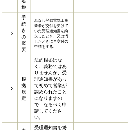
名
称
手
みなし登録電気工事
続
業者が交付を受けて
き
いた受理通知書を紛
2
失したとき、又は汚
の
したときに再交付の
概
申請をする。
要
法的根拠はな
く、義務ではあ
りませんが、受
根
理通知書があっ
拠
て初めて営業が
3
規
認められたこと
定
になりますの
で、なるべく申
請してくださ
い。
受理通知書を紛