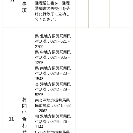
10
受理通知書を、受理
事
通知書の再交付を受
項
けた行政庁に返納し
てください。
県 北地方振興局県民
生活課：024－521－
2709
県 中地方振興局県民
生活課：024－935－
1295
県 南地方振興局県民
生活課：0248－23－
1548
会 津地方振興局県民
生活課：0242－29－
5295
お
南会津地方振興局県
問
民環境課：0241－62
－2062
い
相 双地方振興局県民
11
合
生活課：0244－26－
わ
1144
せ
いわき地方振興局県