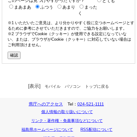
このページは見つけやすかったですか？
とても
まあまあ
ふつう
あまり
まった
く
※1 いただいたご意見は、より分かりやすく役に立つホームページとす
るために参考にさせていただきますので、ご協力をお願いします。
※2 ブラウザでCookie（クッキー）が使用できる設定になっていな
い、または、ブラウザがCookie（クッキー）に対応していない場合は
ご利用頂けません。
[表示]
モバイル
パソコン
トップに戻る
県庁へのアクセス
Tel：
024-521-1111
個人情報の取り扱いについて
リンク・著作権・免責事項などについて
福島県ホームページについて
RSS配信について