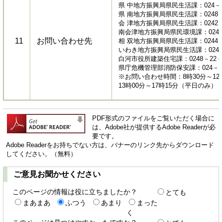
県 中地方振興局県民生活課：024－93
県 南地方振興局県民生活課：0248－2
会 津地方振興局県民生活課：0242－2
南会津地方振興局県民環境課：0241－
11
お問い合わせ先
相 双地方振興局県民生活課：0244－2
いわき地方振興局県民生活課：0246－
白河市役所建築住宅課：0248－22－
県庁危機管理部消防保安課：024－52
※お問い合わせ時間：8時30分～12
13時00分～17時15分（平日のみ）
PDF形式のファイルをご覧いただく場合に
は、Adobe社が提供するAdobe Readerが必
要です。
Adobe Readerをお持ちでない方は、バナーのリンク先からダウンロード
してください。（無料）
ご意見お聞かせください
このページの情報は役に立ちましたか？
とても
まあまあ
ふつう
あまり
まった
く