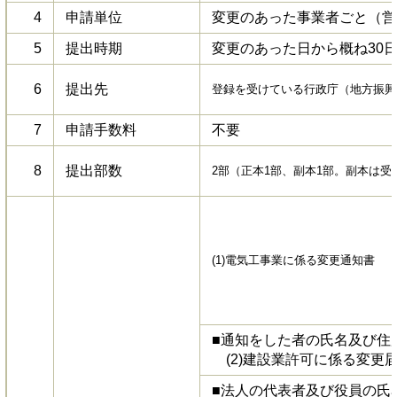
4
申請単位
変更のあった事業者ごと（営
5
提出時期
変更のあった日から概ね30
6
提出先
登録を受けている行政庁（地方振興
7
申請手数料
不要
8
提出部数
2部（正本1部、副本1部。副本は
(1)電気工事業に係る変更通知書
■通知をした者の氏名及び住
(2)建設業許可に係る変更
■法人の代表者及び役員の氏