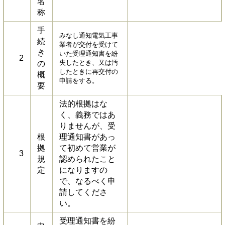
名
称
手
みなし通知電気工事
続
業者が交付を受けて
き
いた受理通知書を紛
2
失したとき、又は汚
の
したときに再交付の
概
申請をする。
要
法的根拠はな
く、義務ではあ
りませんが、受
根
理通知書があっ
拠
て初めて営業が
3
規
認められたこと
定
になりますの
で、なるべく申
請してくださ
い。
受理通知書を紛