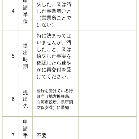
申
失した、又は汚
請
4
した事業者ごと
単
（営業所ごとで
位
はない）
特に決まっては
いませんが、汚
提
したこと、又は
出
5
紛失した事実を
時
確認したら速や
期
かに再交付を受
けてください。
登録を受けている行
提
政庁（地方振興局、
6
出
白河市役所、県庁消
先
防保安課）に通知
申
請
7
手
不要