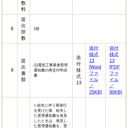
数
料
提
出
8
1部
部
数
添付
添付
様式
様式
添
提
13
13
付
(1)電気工事業者受理
出
[Word
[PDF
9
様
通知書の再交付申請
書
ファ
ファ
書
式
類
イル
イル
13
／
／
25KB]
90KB]
○ 紛失に伴う再発行
を受けた後、紛失し
た受理通知書を発見
したときは、発見し
た受理通知書を、受