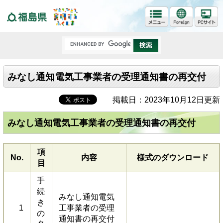
福島県
みなし通知電気工事業者の受理通知書の再交付
掲載日：2023年10月12日更新
みなし通知電気工事業者の受理通知書の再交付
項
No.
内容
様式のダウンロード
目
手
続
みなし通知電気
き
1
工事業者の受理
の
通知書の再交付