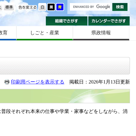
の大きさ
色を変える
組織でさがす
カ
教育
しごと・産業
県政情報
印刷用ページを表示する
掲載日：2026年1月13日更新
普段それぞれ本来の仕事や学業・家事などをしながら、消