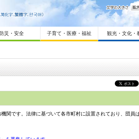
文字
はじめての方へ
Foreign language
サイトマップ
防災・安全
子育て・医療・福祉
観光・文化・
関です。法律に基づいて各市町村に設置されており、団員は