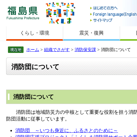
福島県
くらし・環境
震災・復興
ホーム
>
組織でさがす
>
消防保安課
> 消防団について
消防団について
消防団について
消防団は地域防災力の中核として重要な役割を担う消防機
防団活動に従事しています。
消防団 ～いつも身近に、ふるさとのために～