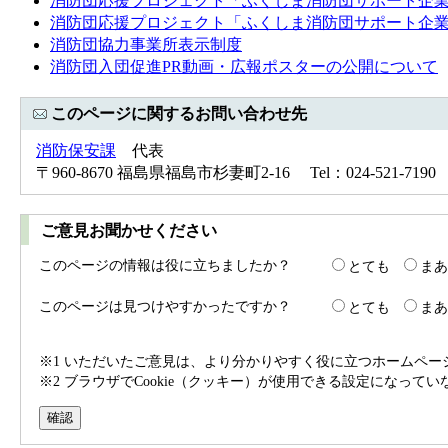
消防団応援プロジェクト「ふくしま消防団サポート企
消防団応援プロジェクト「ふくしま消防団サポート企
消防団協力事業所表示制度
消防団入団促進PR動画・広報ポスターの公開について
このページに関するお問い合わせ先
消防保安課
代表
〒960-8670 福島県福島市杉妻町2-16 Tel：024-521-7190 
ご意見お聞かせください
このページの情報は役に立ちましたか？
とても
まあ
このページは見つけやすかったですか？
とても
まあ
※1 いただいたご意見は、より分かりやすく役に立つホームペ
※2 ブラウザでCookie（クッキー）が使用できる設定になって