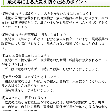
放火等による火災を防ぐためのポイント
(1)家のまわりに燃えやすいものをおかないようにしましょう！
建物の周囲に放置された可燃物は、放火の格好の目標となります。家の
まわりは整理整頓をして、燃えやすい物を放置せずきちんと片づけておく
ようにしましょう。
(2)家のまわりや駐車場は、明るくしましょう！
夜間や、人気のない暗がりにおける放火が目立っています。照明器具の
設置等により暗がりをなくし、放火されない環境づくりにつとめましょ
う。
(3)ゴミは収集日に出しましょう！
夜間にゴミ捨て場のゴミや放置された新聞・雑誌等に放火されるケース
が多く見られます。
ゴミは指定された場所、日時以外は搬出しないようにしましょう。
(4)物置や空家にはカギをかけましょう！
物置や空家などは、外部からの侵入が容易で、人目につきにくいため、
放火の目標とされ易くなります。
施錠管理をしっかり行いましょう。
(5)放火されない環境づくりを！
放火の危険から地域社会を守るためには、地域の実情に即して、町内
会、自治会、自主防災組織、事業所、関係機関等が一体となり協力体制を