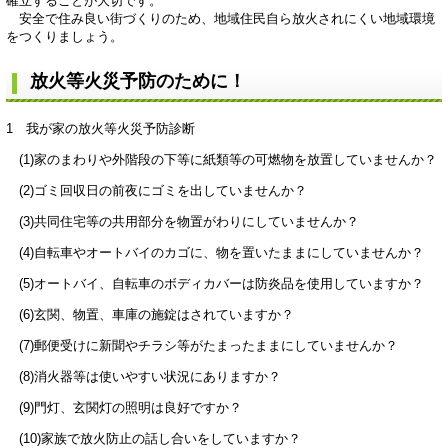
確立することが大切です。
安全で住み良い街づくりのため、地域住民自ら放火されにくい地域環境
をつくりましょう。
放火等火災予防のために！
1 我が家の放火等火災予防診断
(1)家のまわりや外階段の下等に紙類等の可燃物を放置していませんか？
(2)ゴミ回収日の前夜にゴミを出していませんか？
(3)共同住宅等の共用部分を物置がわりにしていませんか？
(4)自転車やオートバイのカゴに、物を置いたままにしていませんか？
(5)オートバイ、自転車のボディカバーは防炎品を使用していますか？
(6)玄関、物置、車庫の施錠はされていますか？
(7)郵便受けに新聞やチラシ等がたまったままにしていませんか？
(8)消火器等は使いやすい状況にありますか？
(9)門灯、玄関灯の照明は良好ですか？
(10)家族で放火防止の話し合いをしていますか？