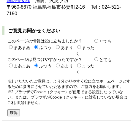
消防保安課
消防、火災予防
〒960-8670 福島県福島市杉妻町2-16 Tel：024-521-
7190
ご意見お聞かせください
このページの情報は役に立ちましたか？
とても
まあまあ
ふつう
あまり
まった
く
このページは見つけやすかったですか？
とても
まあまあ
ふつう
あまり
まった
く
※1 いただいたご意見は、より分かりやすく役に立つホームページとす
るために参考にさせていただきますので、ご協力をお願いします。
※2 ブラウザでCookie（クッキー）が使用できる設定になっていな
い、または、ブラウザがCookie（クッキー）に対応していない場合は
ご利用頂けません。