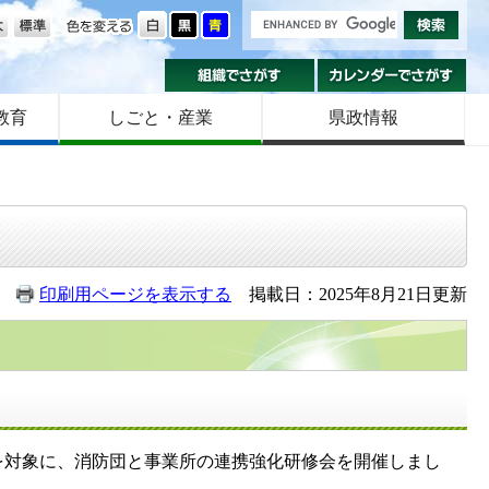
の大きさ
色を変える
組織でさがす
カ
教育
しごと・産業
県政情報
印刷用ページを表示する
掲載日：2025年8月21日更新
を対象に、消防団と事業所の連携強化研修会を開催しまし