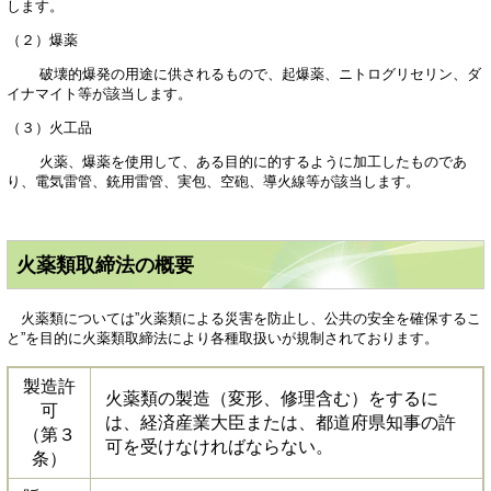
します。
（２）爆薬
破壊的爆発の用途に供されるもので、起爆薬、ニトログリセリン、ダ
イナマイト等が該当します。
（３）火工品
火薬、爆薬を使用して、ある目的に的するように加工したものであ
り、電気雷管、銃用雷管、実包、空砲、導火線等が該当します。
火薬類取締法の概要
火薬類については”火薬類による災害を防止し、公共の安全を確保するこ
と”を目的に火薬類取締法により各種取扱いが規制されております。
製造許
火薬類の製造（変形、修理含む）をするに
可
は、経済産業大臣または、都道府県知事の許
（第３
可を受けなければならない。
条）