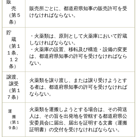
販
売
販売所ごとに、都道府県知事の販売許可を受
（第５
けなければならない。
条）
貯
・火薬類は、原則として火薬庫において貯蔵
蔵
しなければならない。
（第１
・火薬庫の設置、移転及び構造・設備の変更
１条、
は、都道府県知事の許可を受けなければなら
１２
ない。
条）
譲渡、
火薬類を譲り渡し、または譲り受けようとす
譲受
る者は、都道府県知事の許可を受けなければ
（第１
ならない。
７条）
火薬類を運搬しようとする場合は、その荷送
運
人は、その旨を出発地を管轄する都道府県公
搬
（第１
安委員会に届出、届出を証明する文書（運搬
９条）
証明書）の交付を受けなければならない。