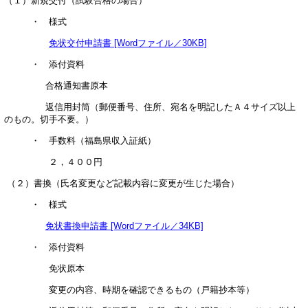
（１）新規交付（試験合格の場合）
・ 様式
免状交付申請書 [Wordファイル／30KB]
・ 添付資料
合格通知書原本
返信用封筒（郵便番号、住所、宛名を明記したＡ４サイズ以上
のもの。切手不要。）
・ 手数料（福島県収入証紙）
２，４００円
（２）書換（氏名変更など記載内容に変更が生じた場合）
・ 様式
免状書換申請書 [Wordファイル／34KB]
・ 添付資料
免状原本
変更の内容、時期を確認できるもの（戸籍抄本等）