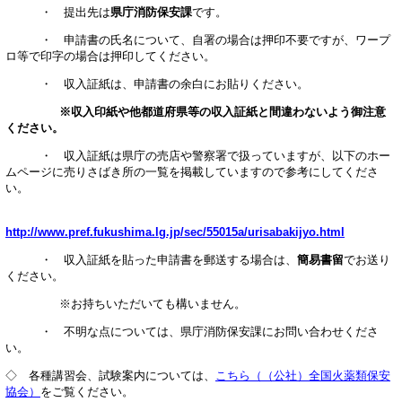
・ 提出先は
県庁消防保安課
です。
・ 申請書の氏名について、自署の場合は押印不要ですが、ワープ
ロ等で印字の場合は押印してください。
・ 収入証紙は、申請書の余白にお貼りください。
※収入印紙や他都道府県等の収入証紙と間違わないよう御注意
ください。
・ 収入証紙は県庁の売店や警察署で扱っていますが、以下のホー
ムページに売りさばき所の一覧を掲載していますので参考にしてくださ
い。
http://www.pref.fukushima.lg.jp/sec/55015a/urisabakijyo.html
・ 収入証紙を貼った申請書を郵送する場合は、
簡易書留
でお送り
ください。
※お持ちいただいても構いません。
・ 不明な点については、県庁消防保安課にお問い合わせくださ
い。
◇ 各種講習会、試験案内については、
こちら（（公社）全国火薬類保安
協会）
をご覧ください。