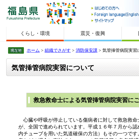
福島県
くらし・環境
震災・復興
ホーム
>
組織でさがす
>
消防保安課
> 気管挿管病院実習
気管挿管病院実習について
救急救命士による気管挿管病院実習に
心臓や呼吸が停止している傷病者に対して救急救命
が、全国で進められています。平成１６年７月から認
内チューブを用いた気道確保の方法）もその一つです