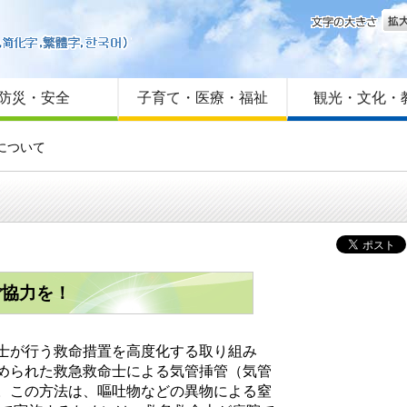
文字
はじめての方へ
Foreign language
サイトマップ
防災・安全
子育て・医療・福祉
観光・文化・
について
ご協力を！
士が行う救命措置を高度化する取り組み
められた救急救命士による気管挿管（気管
。この方法は、嘔吐物などの異物による窒