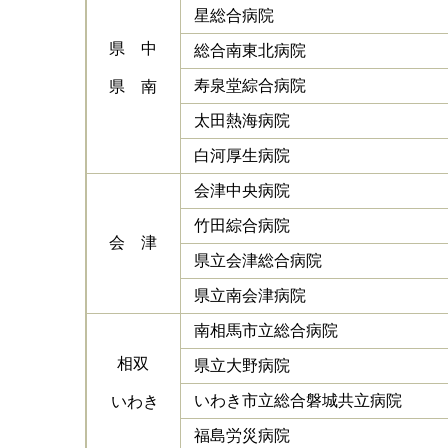
星総合病院
県 中
総合南東北病院
寿泉堂綜合病院
県 南
太田熱海病院
白河厚生病院
会津中央病院
竹田綜合病院
会 津
県立会津総合病院
県立南会津病院
南相馬市立総合病院
相双
県立大野病院
いわき市立総合磐城共立病院
いわき
福島労災病院