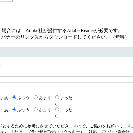
には、Adobe社が提供するAdobe Readerが必要です。
ない方は、バナーのリンク先からダウンロードしてください。（無料）
業
9
まあ
ふつう
あまり
まった
く
まあ
ふつう
あまり
まった
く
ージとするために参考にさせていただきますので、ご協力をお願いします
いない、または、ブラウザがCookie（クッキー）に対応していない場合