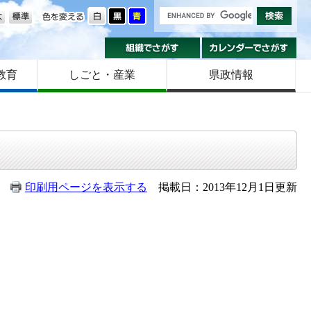
の大きさ
色を変える
組織でさがす
カ
教育
しごと・産業
県政情報
印刷用ページを表示する
掲載日：2013年12月1日更新