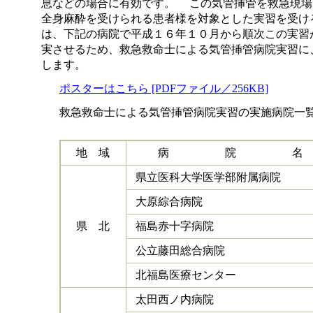
息などの場合に有効です。 この気管挿管を救急現場
全身麻酔を受けられる患者様を対象とした実習を受け
は、下記の病院で平成１６年１０月から順次この実習
実させるため、救急救命士による気管挿管病院実習に
します。
ポスターはこちら [PDFファイル／256KB]
救急救命士による気管挿管病院実習の実施病院一
地 域
病 院 名
県立医科大学医学部附属病院
大原綜合病院
県 北
福島赤十字病院
公立藤田総合病院
北福島医療センター
太田西ノ内病院