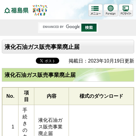
福島県
液化石油ガス販売事業廃止届
掲載日：2023年10月19日更新
液化石油ガス販売事業廃止届
項
No.
内容
様式のダウンロード
目
手
続
液化石油ガ
き
1
ス販売事業
の
廃止届