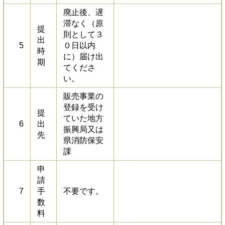
廃止後、遅
滞なく（原
提
則として３
出
5
０日以内
時
に）届け出
期
てくださ
い。
販売事業の
登録を受け
提
ていた地方
6
出
振興局又は
先
県消防保安
課
申
請
7
手
不要です。
数
料