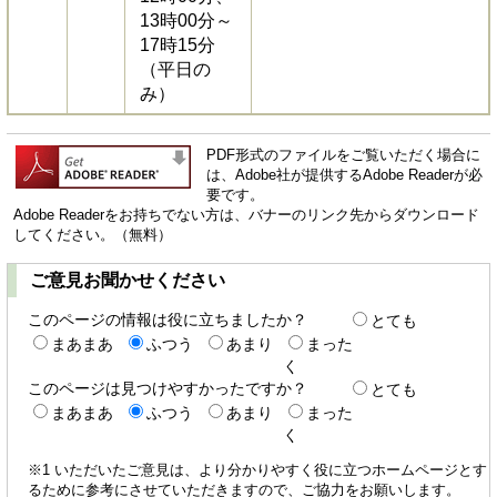
13時00分～
17時15分
（平日の
み）
PDF形式のファイルをご覧いただく場合に
は、Adobe社が提供するAdobe Readerが必
要です。
Adobe Readerをお持ちでない方は、バナーのリンク先からダウンロード
してください。（無料）
ご意見お聞かせください
このページの情報は役に立ちましたか？
とても
まあまあ
ふつう
あまり
まった
く
このページは見つけやすかったですか？
とても
まあまあ
ふつう
あまり
まった
く
※1 いただいたご意見は、より分かりやすく役に立つホームページとす
るために参考にさせていただきますので、ご協力をお願いします。