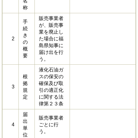
名
称
販売事業者
手
が、販売事
続
業を廃止し
き
2
た場合に福
の
島県知事に
概
届け出を行
要
う。
液化石油ガ
根
スの保安の
拠
確保及び取
3
規
引の適正化
定
に関する法
律第２３条
届
販売事業者
出
4
ごとに行
単
う。
位