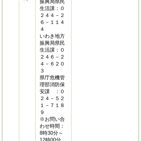
振興局県民
生活課：０
２４４－２
６－１１４
４
いわき地方
振興局県民
生活課：０
２４６－２
４－６２０
３
県庁危機管
理部消防保
安課 ：０
２４－５２
１－７１８
９
※お問い合
わせ時間：
8時30分～
12時00分、