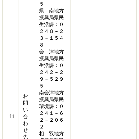
５
県 南地方
振興局県民
生活課：０
２４８－２
３－１５４
８
会 津地方
振興局県民
生活課：０
２４２－２
９－５２９
５
南会津地方
お
振興局県民
問
環境課：０
い
２４１－６
11
合
２－２０６
わ
２
せ
相 双地方
先