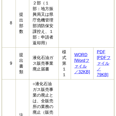
２部（１
部：地方振
提
興局又は県
出
庁危機管理
8
部
部消防保安
数
課控え、１
部：申請者
返却用）
様
PDF
提
WORD
液化石油ガ
式
[PDFフ
出
[Wordフ
9
ス販売事業
第
ァイル
書
ァイル
廃止届書
１
／
類
／32KB]
１
79KB]
○液化石油
ガス販売事
業の廃止と
は、全販売
所の業務の
廃止（販売
注