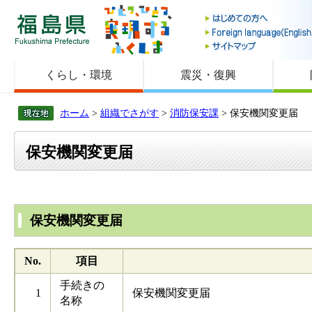
福島県
くらし・環境
震災・復興
ホーム
>
組織でさがす
>
消防保安課
> 保安機関変更届
保安機関変更届
保安機関変更届
No.
項目
手続きの
1
保安機関変更届
名称