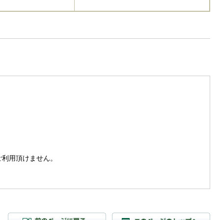
。
はご利用頂けません。
前のページに戻る
こ