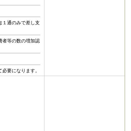
は１通のみで差し支
費者等の数の増加認
て必要になります。