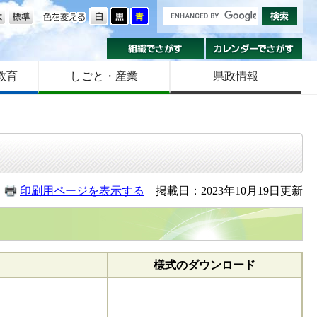
の大きさ
色を変える
組織でさがす
カ
教育
しごと・産業
県政情報
印刷用ページを表示する
掲載日：2023年10月19日更新
様式のダウンロード