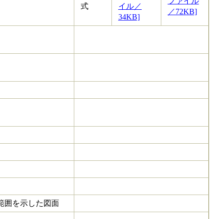
ファイル
式
イル／
／72KB]
34KB]
範囲を示した図面