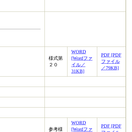
WORD
PDF [PDF
様式第
[Wordファ
ファイル
２０
イル／
／79KB]
31KB]
WORD
PDF [PDF
参考様
[Wordファ