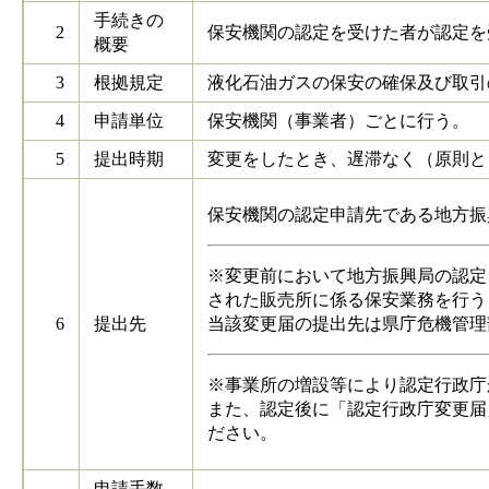
手続きの
2
保安機関の認定を受けた者が認定を
概要
3
根拠規定
液化石油ガスの保安の確保及び取引
4
申請単位
保安機関（事業者）ごとに行う。
5
提出時期
変更をしたとき、遅滞なく（原則と
保安機関の認定申請先である地方振
※変更前において地方振興局の認定
された販売所に係る保安業務を行う
6
提出先
当該変更届の提出先は県庁危機管理
※事業所の増設等により認定行政庁
また、認定後に「認定行政庁変更届
ださい。
申請手数