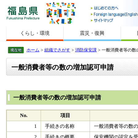
福島県
くらし・環境
震災・復興
ホーム
>
組織でさがす
>
消防保安課
> 一般消費者等の数
一般消費者等の数の増加認可申請
一般消費者等の数の増加認可申請
No.
項目
1
手続きの名称
一般消費者等の数
2
手続きの概要
保安機関の認定を