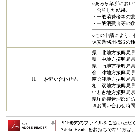
○ある事業所におい
合算した結果、一
・一般消費者等の
・一般消費者等の数
○この申請により、
保安業務用機器の
県 北地方振興局
県 中地方振興局
県 南地方振興局
会 津地方振興局
11
お問い合わせ先
南会津地方振興局
相 双地方振興局
いわき地方振興局
県庁危機管理部消
※お問い合わせ時間：
PDF形式のファイルをご覧いただく場合
Adobe Readerをお持ちで