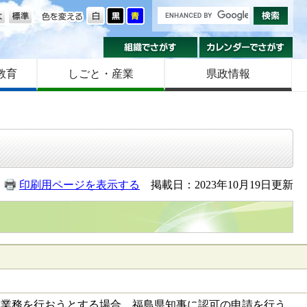
の大きさ
色を変える
組織でさがす
カ
教育
しごと・産業
県政情報
印刷用ページを表示する
掲載日：2023年10月19日更新
安業務を行おうとする場合、福島県知事に認可の申請を行う。