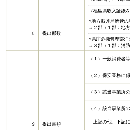
（福島県収入証紙
○地方振興局所管の
→２部（１部：地
8
提出部数
○県庁危機管理部消
→３部（１部：消
（１）一般消費者
（２）保安業務に
（３）該当事業所
（４）該当事業所
上記の他、下記に
9
提出書類