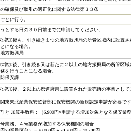
安の確保及び取引の適正化に関する法律第３３条
）ごとに行う。
ようとする日の３０日前までに申請してください。
数の増加後も、引き続き１つの地方振興局の所管区域内に設置さ
ことになる場合。
る地方振興局
数の増加後、引き続き又は新たに２以上の地方振興局の所管区域
業務を行うことになる場合。
消防保安課
数の増加後、２以上の都道府県に設置された販売所の事業として
は関東東北産業保安監督部に保安機関の新規認定申請が必要で
00円 と 加算手数料：（6,900円×申請する増加対象となる保安
２号業務、４号業務が増加する保安機関の場合
00円×3業務区分）＝20,000円＋20,700円＝40,700円