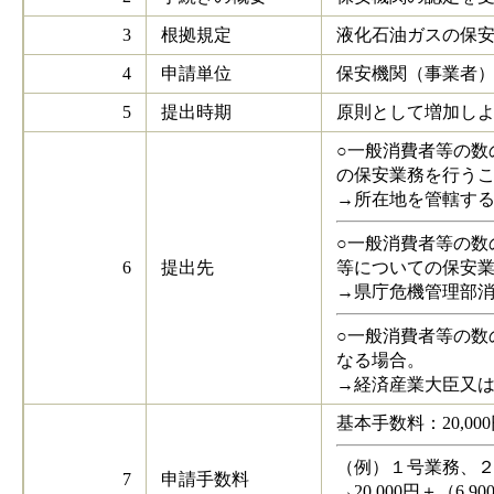
3
根拠規定
液化石油ガスの保
4
申請単位
保安機関（事業者
5
提出時期
原則として増加し
○一般消費者等の
の保安業務を行う
→所在地を管轄す
○一般消費者等の
6
提出先
等についての保安
→県庁危機管理部
○一般消費者等の
なる場合。
→経済産業大臣又
基本手数料：20,0
（例）１号業務、
7
申請手数料
→20,000円＋（6,9