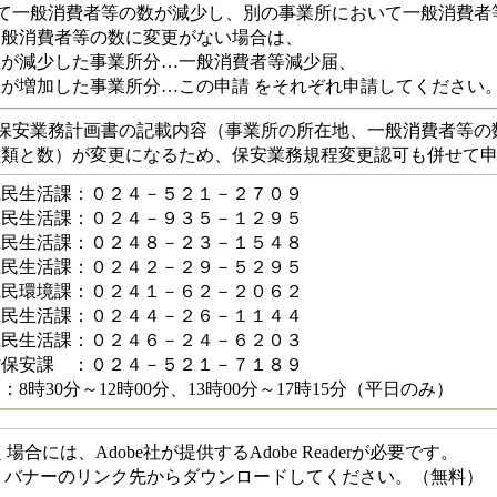
て一般消費者等の数が減少し、別の事業所において一般消費者
般消費者等の数に変更がない場合は、
数が減少した事業所分…一般消費者等減少届、
が増加した事業所分…この申請 をそれぞれ申請してください
保安業務計画書の記載内容（事業所の所在地、一般消費者等の
種類と数）が変更になるため、保安業務規程変更認可も併せて
県民生活課：０２４－５２１－２７０９
県民生活課：０２４－９３５－１２９５
県民生活課：０２４８－２３－１５４８
県民生活課：０２４２－２９－５２９５
県民環境課：０２４１－６２－２０６２
県民生活課：０２４４－２６－１１４４
県民生活課：０２４６－２４－６２０３
防保安課 ：０２４－５２１－７１８９
8時30分～12時00分、13時00分～17時15分（平日のみ）
には、Adobe社が提供するAdobe Readerが必要です。
ない方は、バナーのリンク先からダウンロードしてください。（無料）