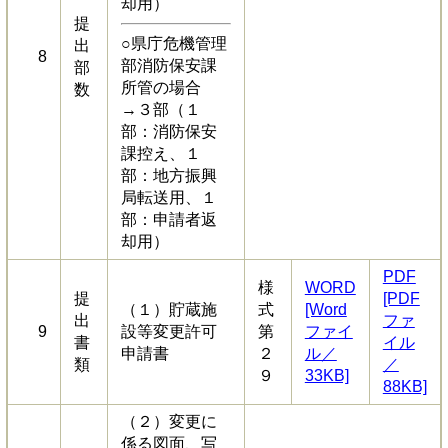
却用）
提
○県庁危機管理
出
8
部消防保安課
部
所管の場合
数
→３部（１
部：消防保安
課控え、１
部：地方振興
局転送用、１
部：申請者返
却用）
PDF
様
WORD
提
[PDF
（１）貯蔵施
式
[Word
出
ファ
9
設等変更許可
第
ファイ
書
イル
申請書
２
ル／
類
／
９
33KB]
88KB]
（２）変更に
係る図面、写