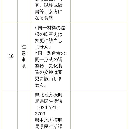
真、試験成績
書等、参考に
なる資料
○同一材料の屋
根の吹替えは
変更に該当し
注
ません。
意
○同一製造者の
10
事
同一形式の調
項
整器、気化装
置の交換は変
更に該当しま
せん。
県北地方振興
局県民生活課
：024-521-
2709
県中地方振興
局県民生活課