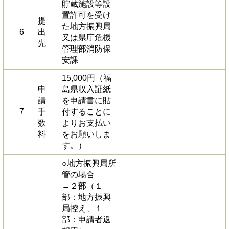
貯蔵施設等設
置許可を受け
提
た地方振興局
6
出
又は県庁危機
先
管理部消防保
安課
15,000円（福
申
島県収入証紙
請
を申請書に貼
7
手
付することに
数
よりお支払い
料
をお願いしま
す。）
○地方振興局所
管の場合
→２部（１
部：地方振興
局控え、１
部：申請者返