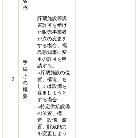
名
称
貯蔵施設等設
置許可を受け
た販売事業者
が次の変更を
する場合、福
島県知事に変
更の許可を申
手
請する。
続
○貯蔵施設の位
き
2
置、構造、も
の
しくは設備を
概
変更しようと
要
する場合
○特定供給設備
の位置、構
造、設備、装
置、貯蔵能力
を変更しよう