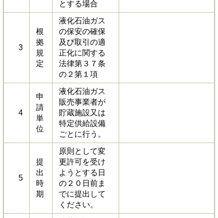
とする場合
液化石油ガス
根
の保安の確保
拠
及び取引の適
3
規
正化に関する
定
法律第３７条
の２第１項
液化石油ガス
申
販売事業者が
請
4
貯蔵施設又は
単
特定供給設備
位
ごとに行う。
原則として変
提
更許可を受け
出
ようとする日
5
時
の２０日前ま
期
でに提出して
ください。