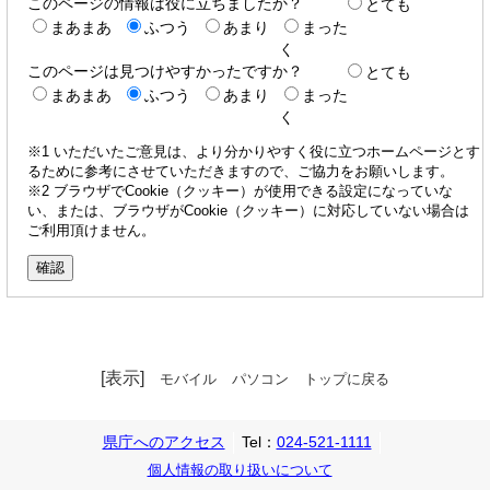
このページの情報は役に立ちましたか？
とても
まあまあ
ふつう
あまり
まった
く
このページは見つけやすかったですか？
とても
まあまあ
ふつう
あまり
まった
く
※1 いただいたご意見は、より分かりやすく役に立つホームページとす
るために参考にさせていただきますので、ご協力をお願いします。
※2 ブラウザでCookie（クッキー）が使用できる設定になっていな
い、または、ブラウザがCookie（クッキー）に対応していない場合は
ご利用頂けません。
[表示]
モバイル
パソコン
トップに戻る
県庁へのアクセス
Tel：
024-521-1111
個人情報の取り扱いについて