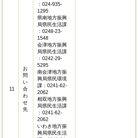
：024-935-
1295
県南地方振興
局県民生活課
：0248-23-
1548
会津地方振興
局県民生活課
：0242-29-
5295
お
南会津地方振
問
興局県民環境
い
課：0241-62-
11
合
2062
わ
相双地方振興
せ
局県民生活課
先
：0241-62-
2062
いわき地方振
興局県民生活