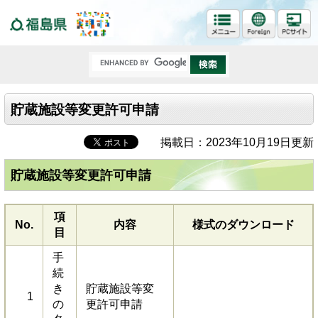
福島県
貯蔵施設等変更許可申請
掲載日：2023年10月19日更新
貯蔵施設等変更許可申請
項
No.
内容
様式のダウンロード
目
手
続
き
貯蔵施設等変
1
の
更許可申請