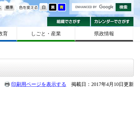
の大きさ
色を変える
組織でさがす
カ
教育
しごと・産業
県政情報
印刷用ページを表示する
掲載日：2017年4月10日更新