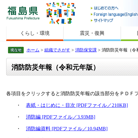
福島県
くらし・環境
震災・復興
ホーム
>
組織でさがす
>
消防保安課
> 消防防災年報（令
消防防災年報（令和元年版）
各項目をクリックすると消防防災年報の該当部分をＰＤＦ
・
表紙・はじめに・目次 [PDFファイル／210KB]
・
消防編 [PDFファイル／3.93MB]
・
消防編資料 [PDFファイル／10.94MB]