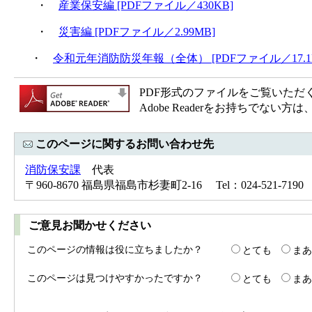
・
産業保安編 [PDFファイル／430KB]
・
災害編 [PDFファイル／2.99MB]
・
令和元年消防防災年報（全体） [PDFファイル／17.1
PDF形式のファイルをご覧いただく場合
Adobe Readerをお持ちで
このページに関するお問い合わせ先
消防保安課
代表
〒960-8670 福島県福島市杉妻町2-16 Tel：024-521-7190 
ご意見お聞かせください
このページの情報は役に立ちましたか？
とても
まあ
このページは見つけやすかったですか？
とても
まあ