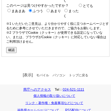
く
このページは見つけやすかったですか？
とても
まあまあ
ふつう
あまり
まった
く
※1 いただいたご意見は、より分かりやすく役に立つホームページとす
るために参考にさせていただきますので、ご協力をお願いします。
※2 ブラウザでCookie（クッキー）が使用できる設定になっていな
い、または、ブラウザがCookie（クッキー）に対応していない場合は
ご利用頂けません。
[表示]
モバイル
パソコン
トップに戻る
県庁へのアクセス
Tel：
024-521-1111
個人情報の取り扱いについて
リンク・著作権・免責事項などについて
福島県ホームページについて
RSS配信について