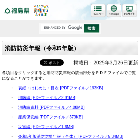
福島県
消防防災年報（令和5年版）
掲載日：2025年3月26日更新
各項目をクリックすると消防防災年報の該当部分をＰＤＦファイルでご覧
になることができます。
・
表紙・はじめに・目次 [PDFファイル／193KB]
・
消防編 [PDFファイル／2.91MB]
・
消防編資料 [PDFファイル／4.08MB]
・
産業保安編 [PDFファイル／373KB]
・
災害編 [PDFファイル／1.6MB]
・
令和5年版消防防災年報（全体） [PDFファイル／9.34MB]